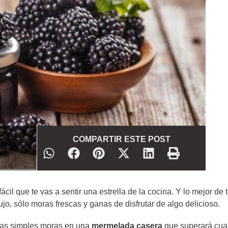
COMPARTIR ESTE POST
 fácil que te vas a sentir una estrella de la cocina. Y lo mejor de
jo, sólo moras frescas y ganas de disfrutar de algo delicioso.
nas simples moras en una
mermelada casera
que superará cua