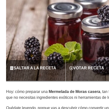
SALTAR A LA RECETA
VOTAR RECETA
Hoy: cómo preparar una
Mermelada de Moras casera
, tan
que no necesitas ingredientes exóticos ni herramientas de lu
Quédate leyendo, porque vas a descubrir cómo convertir u