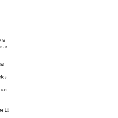
a
zar
asar
las
rlos
acer
te 10