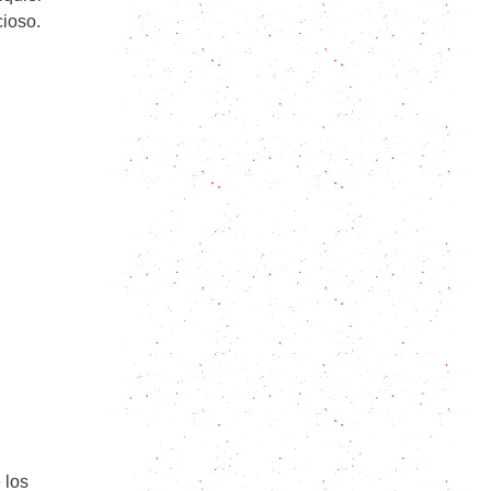
cioso.
Receta de turrón casero: 3
opciones económicas!
Merengue Suizo: Como hacerlo
paso a paso
Los Buñuelos de Manzana
perfectos son tan fáciles de hacer
que no lo vas a poder creer
Picarones: 9 consejos para
preparar este dulce tradicional del
Perú
Como hacer dulce de leche casero
en 5 pasos
 los