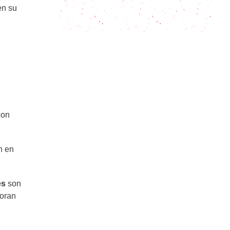
en su
Pestiños, un típico dulce andaluz
con
n en
es
son
poran