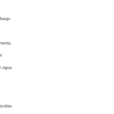
 fuego
 menta.
el
en agua
nocidas