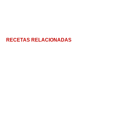
RECETAS RELACIONADAS
Cheesecake Japonés: torta de queso japonesa
Pan dulce sin azúcar! (no se nota!)
Cómo hacer Pandoro: El pan dulce de Verona que
rompe el molde
Panettone Casero: La receta italiana con todos los