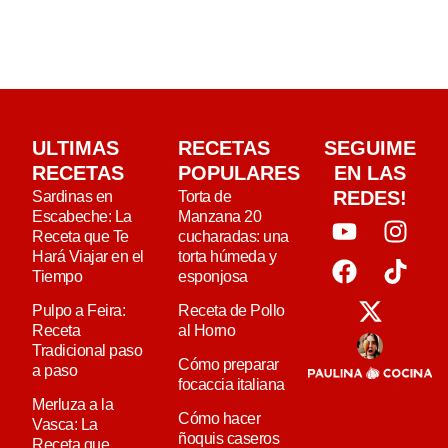
ULTIMAS
RECETAS
SEGUIME
RECETAS
POPULARES
EN LAS
REDES!
Sardinas en
Torta de
Escabeche: La
Manzana 20
Receta que Te
cucharadas: una
Hará Viajar en el
torta húmeda y
Tiempo
esponjosa
Pulpo a Feira:
Receta de Pollo
Receta
al Horno
Tradicional paso
Cómo preparar
a paso
focaccia italiana
Merluza a la
Cómo hacer
Vasca: La
ñoquis caseros
Receta que