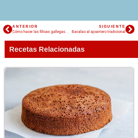
ANTERIOR
SIGUIENTE
Cómo hacer las filloas gallegas perfectas
Bacalao al ajoarriero tradicional
Recetas Relacionadas