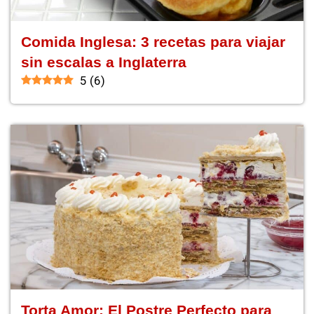
Comida Inglesa: 3 recetas para viajar
sin escalas a Inglaterra
5
(
6
)
Torta Amor: El Postre Perfecto para