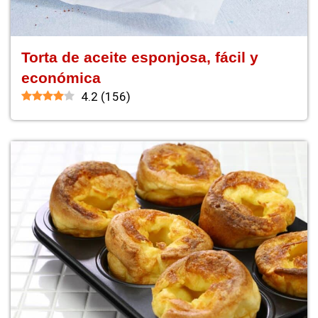
Torta de aceite esponjosa, fácil y
económica
4.2
(
156
)