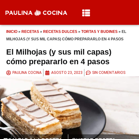
INICIO
»
RECETAS
»
RECETAS DULCES
»
TORTAS Y BUDINES
»
EL
MILHOJAS (Y SUS MIL CAPAS) CÓMO PREPARARLO EN 4 PASOS
El Milhojas (y sus mil capas)
cómo prepararlo en 4 pasos
PAULINA COCINA
AGOSTO 23, 2023
SIN COMENTARIOS