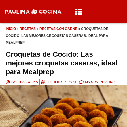
INICIO
»
RECETAS
»
RECETAS CON CARNE
»
CROQUETAS DE
COCIDO: LAS MEJORES CROQUETAS CASERAS, IDEAL PARA
MEALPREP
Croquetas de Cocido: Las
mejores croquetas caseras, ideal
para Mealprep
PAULINA COCINA
FEBRERO 24, 2025
SIN COMENTARIOS