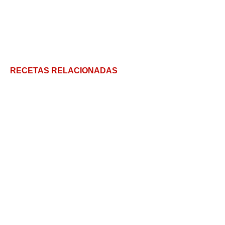
RECETAS RELACIONADAS
Lomo Saltado: la receta peruana para que salga
perfecto
Cómo hacer Carne Curada: sorprendé en la picada
Arrachera: Qué es y por qué es tan popular en
México