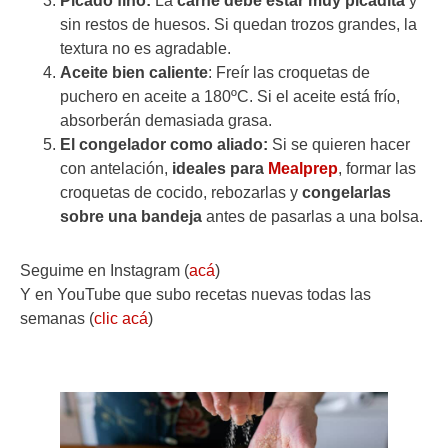
Picado fino:
La
carne debe estar muy picadita
y
sin restos de huesos. Si quedan trozos grandes, la
textura no es agradable.
Aceite bien caliente
: Freír las croquetas de
puchero en aceite a 180ºC. Si el aceite está frío,
absorberán demasiada grasa.
El congelador como aliado:
Si se quieren hacer
con antelación,
ideales para
Mealprep
, formar las
croquetas de cocido, rebozarlas y
congelarlas
sobre una bandeja
antes de pasarlas a una bolsa.
Seguime en Instagram (
acá
)
Y en YouTube que subo recetas nuevas todas las
semanas (
clic acá
)