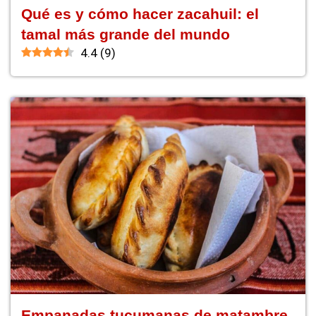
Qué es y cómo hacer zacahuil: el
tamal más grande del mundo
4.4
(
9
)
Empanadas tucumanas de matambre