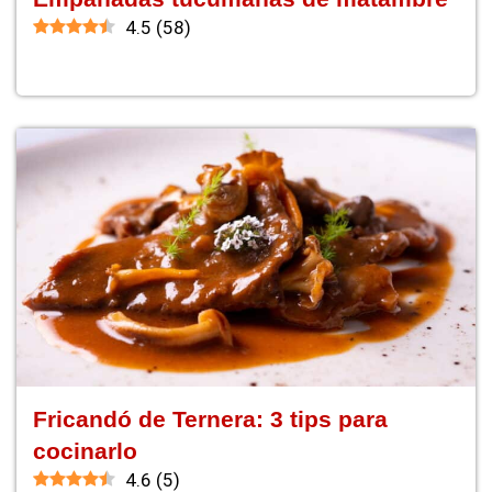
4.5
(
58
)
Fricandó de Ternera: 3 tips para
cocinarlo
4.6
(
5
)