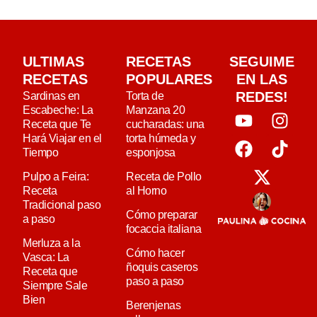
ULTIMAS
RECETAS
SEGUIME
RECETAS
POPULARES
EN LAS
REDES!
Sardinas en
Torta de
Escabeche: La
Manzana 20
Receta que Te
cucharadas: una
Hará Viajar en el
torta húmeda y
Tiempo
esponjosa
Pulpo a Feira:
Receta de Pollo
Receta
al Horno
Tradicional paso
Cómo preparar
a paso
focaccia italiana
Merluza a la
Cómo hacer
Vasca: La
ñoquis caseros
Receta que
paso a paso
Siempre Sale
Bien
Berenjenas