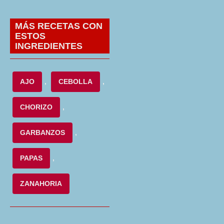
MÁS RECETAS CON
ESTOS
INGREDIENTES
AJO
,
CEBOLLA
,
CHORIZO
,
GARBANZOS
,
PAPAS
,
ZANAHORIA