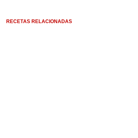
RECETAS RELACIONADAS
Bandeja Paisa, un plato de tradición colombiana
El carpaccio: un plato tan italiano como ligero y
delicioso
Albóndigas con Salsa de Tomate
Como hacer chorizo a la pomarola en 5 pasos