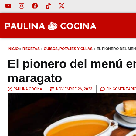
INICIO
»
RECETAS
»
GUISOS, POTAJES Y OLLAS
»
EL PIONERO DEL ME
El pionero del menú e
maragato
PAULINA COCINA
NOVIEMBRE 26, 2023
SIN COMENTARI