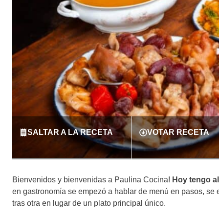
SALTAR A LA RECETA
VOTAR RECETA
Bienvenidos y bienvenidas a Paulina Cocina!
Hoy tengo al
en gastronomía se empezó a hablar de menú en pasos, se 
tras otra en lugar de un plato principal único.