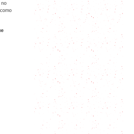
e no
s como
Callos a la Madrileña: Receta
tradicional
ue
Sancocho: la sopa colombiana que
te abraza
Caldereta de cordero: un sabor
auténtico que se deshacen en la
boca
Reconfortantes pantrucas chilenas
para hacer a la familia
Qué es el charquicán, de dónde es
y una receta en 4 pasos
No podés dejar de conocer la