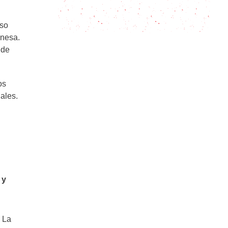
receta tradicional de romeritos con
mole
oso
onesa.
 de
os
ales.
 y
. La