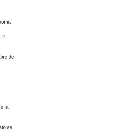
ónoma
 la
mbre de
e la
ato se