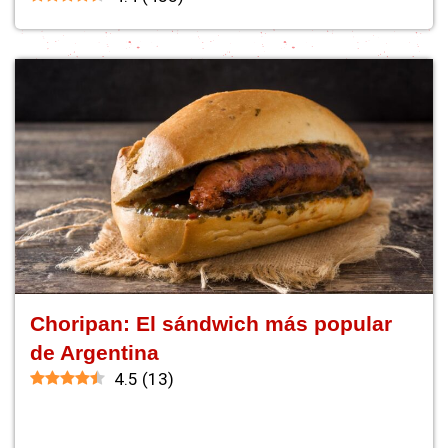
Choripan: El sándwich más popular
de Argentina
4.5
(
13
)