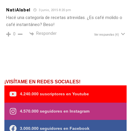
NatiAlabel
3 junio, 2015 8:20 pm
Hacé una categoría de recetas atrevidas. ¿Es café molido o
café instantáneo? Beso!
Responder
0
Ver respuestas
(4)
¡VISÍTAME EN REDES SOCIALES!
4.240.000 suscriptores en Youtube
4.570.000 seguidores en Instagram
3.000.000 seguidores en Facebook