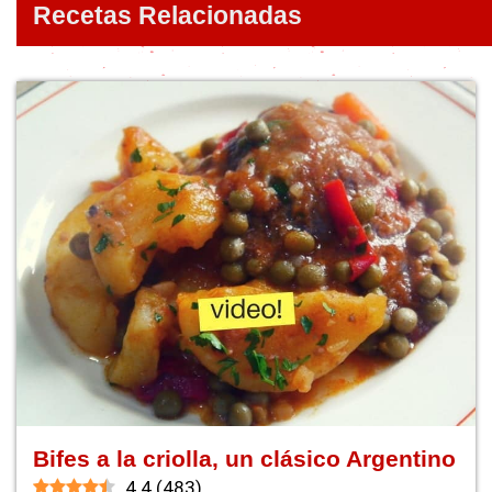
Recetas Relacionadas
Bifes a la criolla, un clásico Argentino
4.4
(
483
)