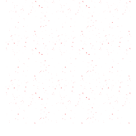
Nunca Falla en solo 4 pasos!
El mejor corte para asados, guisos y estofados
infalibles: redondo de ternera