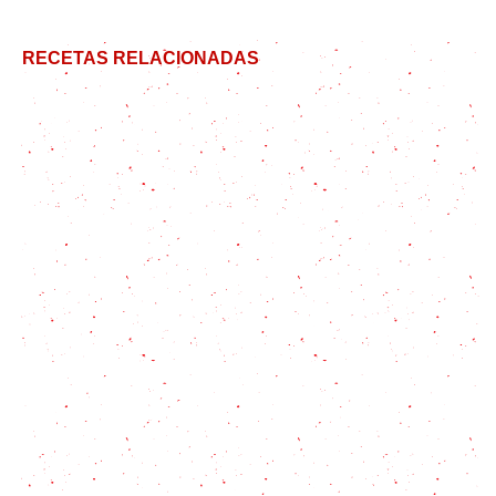
RECETAS RELACIONADAS
Bifes a la mostaza: Una comida gourmet en menos
de 30 minutos
El carpaccio: un plato tan italiano como ligero y
delicioso
Estofado de Carne: Premio al mejor estofado
Conejo al horno: Todos los trucos para que salga
jugoso y sabroso como el de la abuela
Hígado Encebollado: La Receta Tradicional que