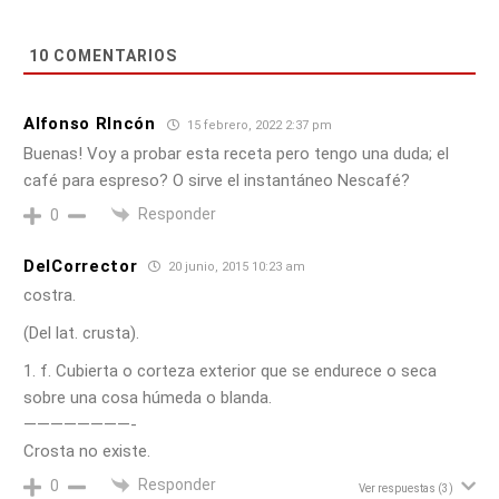
10
COMENTARIOS
Alfonso RIncón
15 febrero, 2022 2:37 pm
Buenas! Voy a probar esta receta pero tengo una duda; el
café para espreso? O sirve el instantáneo Nescafé?
Responder
0
DelCorrector
20 junio, 2015 10:23 am
costra.
(Del lat. crusta).
1. f. Cubierta o corteza exterior que se endurece o seca
sobre una cosa húmeda o blanda.
————————-
Crosta no existe.
Responder
0
Ver respuestas
(3)