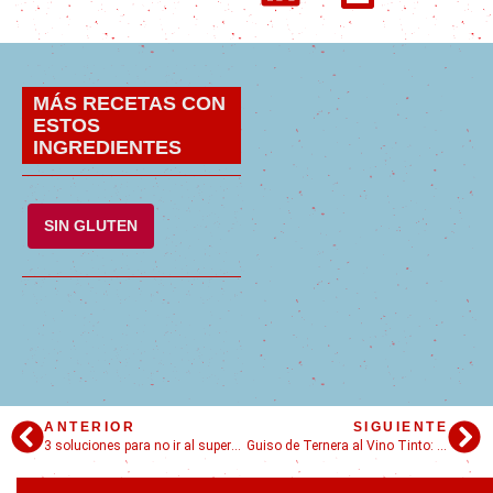
MÁS RECETAS CON
ESTOS
INGREDIENTES
SIN GLUTEN
ANTERIOR
SIGUIENTE
3 soluciones para no ir al supermercado
Guiso de Ternera al Vino Tinto: rendime el churrasquito