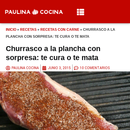
INICIO
»
RECETAS
»
RECETAS CON CARNE
»
CHURRASCO A LA
PLANCHA CON SORPRESA: TE CURA O TE MATA
Churrasco a la plancha con
sorpresa: te cura o te mata
PAULINA COCINA
JUNIO 3, 2015
10 COMENTARIOS