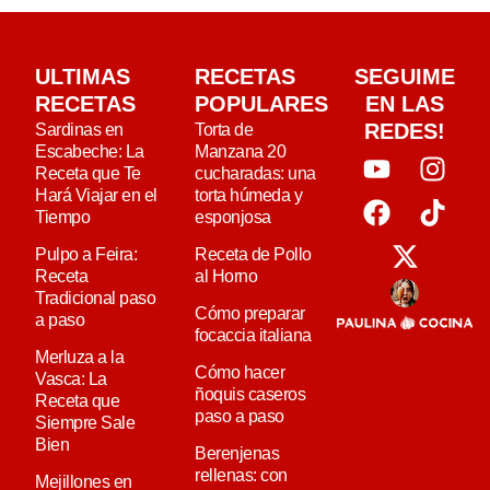
ULTIMAS
RECETAS
SEGUIME
RECETAS
POPULARES
EN LAS
REDES!
Sardinas en
Torta de
Escabeche: La
Manzana 20
Receta que Te
cucharadas: una
Hará Viajar en el
torta húmeda y
Tiempo
esponjosa
Pulpo a Feira:
Receta de Pollo
Receta
al Horno
Tradicional paso
Cómo preparar
a paso
focaccia italiana
Merluza a la
Cómo hacer
Vasca: La
ñoquis caseros
Receta que
paso a paso
Siempre Sale
Bien
Berenjenas
rellenas: con
Mejillones en