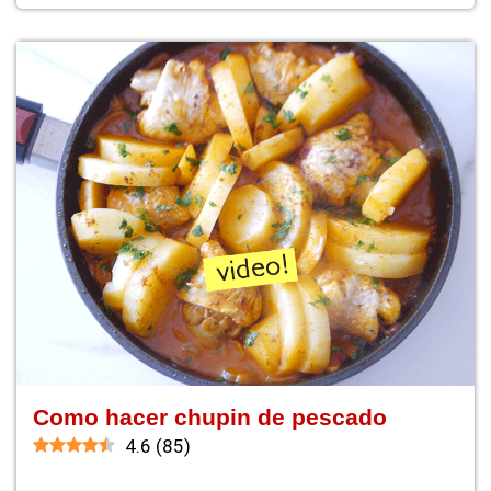
Como hacer chupin de pescado
4.6
(
85
)