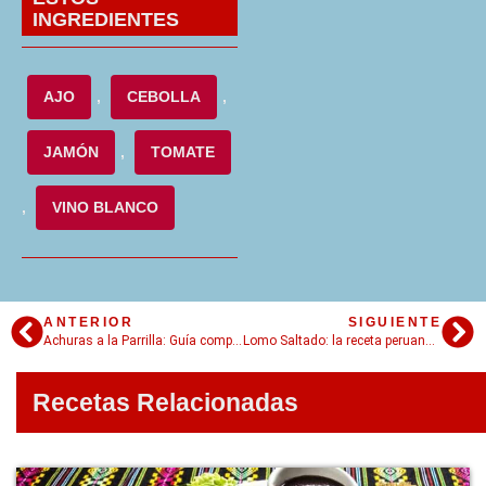
INGREDIENTES
AJO
,
CEBOLLA
,
JAMÓN
,
TOMATE
,
VINO BLANCO
ANTERIOR
SIGUIENTE
Achuras a la Parrilla: Guía completa y detallada para que salgan perfectas
Lomo Saltado: la receta peruana para que salga perfecto
Recetas Relacionadas