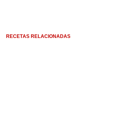
RECETAS RELACIONADAS
Pulpo a Feira: Receta Tradicional paso a paso
Pescado al horno fácil (en bolsita para horno)
Cómo hacer un Caldo de Mariscos a la mexicana
Mi top de recetas con anchoas: ¡Dale sabor a cada
bocado!