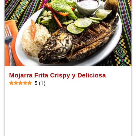
Mojarra Frita Crispy y Deliciosa
5
(
1
)