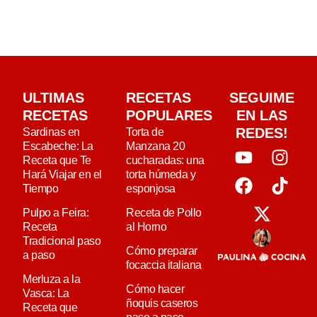
ULTIMAS
RECETAS
SEGUIME
RECETAS
POPULARES
EN LAS
REDES!
Sardinas en
Torta de
Escabeche: La
Manzana 20
Receta que Te
cucharadas: una
Hará Viajar en el
torta húmeda y
Tiempo
esponjosa
Pulpo a Feira:
Receta de Pollo
Receta
al Horno
Tradicional paso
Cómo preparar
a paso
focaccia italiana
Merluza a la
Cómo hacer
Vasca: La
ñoquis caseros
Receta que