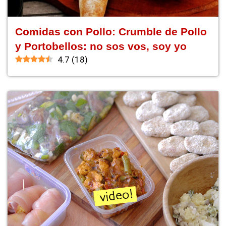
Comidas con Pollo: Crumble de Pollo
y Portobellos: no sos vos, soy yo
4.7
(
18
)