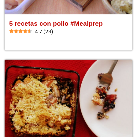
5 recetas con pollo #Mealprep
4.7
(
23
)