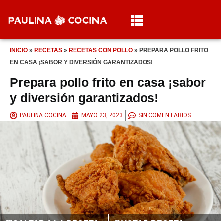
INICIO
»
RECETAS
»
RECETAS CON POLLO
»
PREPARA POLLO FRITO
EN CASA ¡SABOR Y DIVERSIÓN GARANTIZADOS!
Prepara pollo frito en casa ¡sabor
y diversión garantizados!
PAULINA COCINA
MAYO 23, 2023
SIN COMENTARIOS