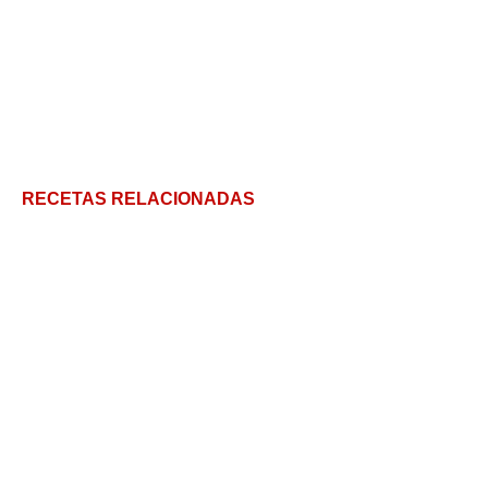
RECETAS RELACIONADAS
Bastones de pollo y parmesano
Deliciosa receta típica de mayonesa de ave para
comer sin parar
#1000prep Pollo: 5 comidas increíbles