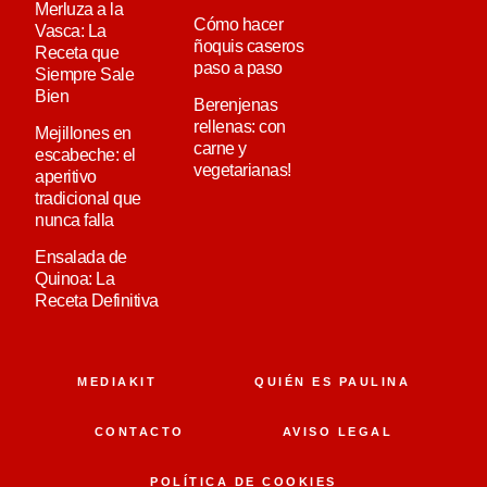
Merluza a la
Cómo hacer
Vasca: La
ñoquis caseros
Receta que
paso a paso
Siempre Sale
Bien
Berenjenas
rellenas: con
Mejillones en
carne y
escabeche: el
vegetarianas!
aperitivo
tradicional que
nunca falla
Ensalada de
Quinoa: La
Receta Definitiva
MEDIAKIT
QUIÉN ES PAULINA
CONTACTO
AVISO LEGAL
POLÍTICA DE COOKIES