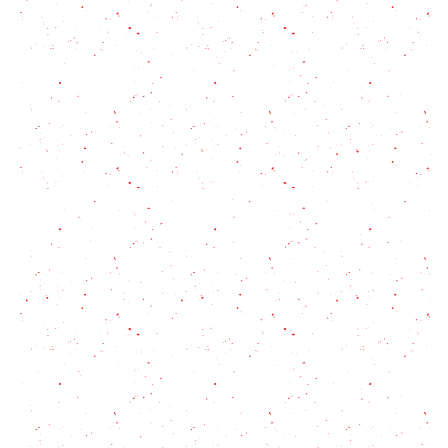
Torta de banana invertida
Budín de chocolate con confites
Cómo decorar una torta en 5 minutos
Torta de chocolate MUY fácil (¡sorprendente!)
Torta marquise: tu nuevo postre favorito