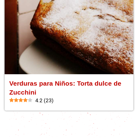
Verduras para Niños: Torta dulce de
Zucchini
4.2
(
23
)