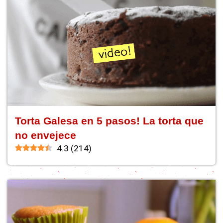
Torta Galesa en 5 pasos! La torta que
no envejece
4.3
(
214
)