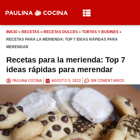
INICIO
»
RECETAS
»
RECETAS DULCES
»
TORTAS Y BUDINES
»
RECETAS PARA LA MERIENDA: TOP 7 IDEAS RÁPIDAS PARA
MERENDAR
Recetas para la merienda: Top 7
ideas rápidas para merendar
PAULINA COCINA
AGOSTO 5, 2022
SIN COMENTARIOS