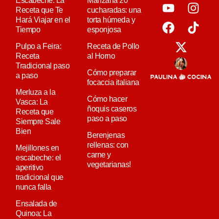
Escabeche: La
Manzana 20
Receta que Te
cucharadas: una
Hará Viajar en el
torta húmeda y
Tiempo
esponjosa
Pulpo a Feira:
Receta de Pollo
Receta
al Horno
Tradicional paso
Cómo preparar
a paso
focaccia italiana
Merluza a la
Cómo hacer
Vasca: La
ñoquis caseros
Receta que
paso a paso
Siempre Sale
Bien
Berenjenas
rellenas: con
Mejillones en
carne y
escabeche: el
vegetarianas!
aperitivo
tradicional que
nunca falla
Ensalada de
Quinoa: La