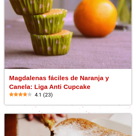
Magdalenas fáciles de Naranja y
Canela: Liga Anti Cupcake
4.1
(
23
)