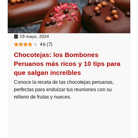
19 mayo, 2024
4.6
(
7
)
Chocotejas: los Bombones
Peruanos más ricos y 10 tips para
que salgan increíbles
Conoce la receta de las chocotejas peruanas,
perfectas para endulzar tus reuniones con su
relleno de frutas y nueces.