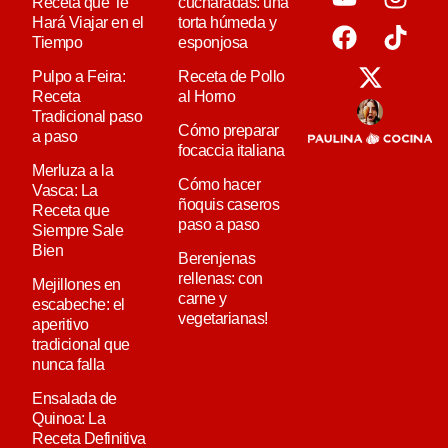
Receta que Te
cucharadas: una
Hará Viajar en el
torta húmeda y
Tiempo
esponjosa
Pulpo a Feira:
Receta de Pollo
Receta
al Horno
Tradicional paso
Cómo preparar
a paso
focaccia italiana
Merluza a la
Cómo hacer
Vasca: La
ñoquis caseros
Receta que
paso a paso
Siempre Sale
Bien
Berenjenas
rellenas: con
Mejillones en
carne y
escabeche: el
vegetarianas!
aperitivo
tradicional que
nunca falla
Ensalada de
Quinoa: La
Receta Definitiva