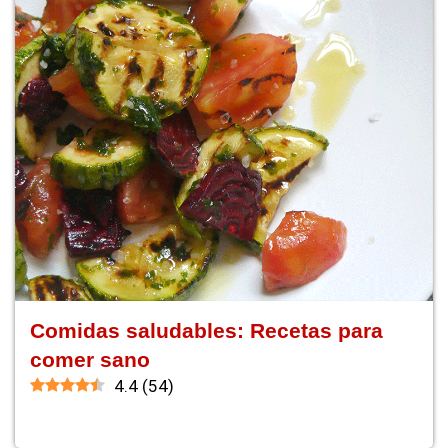
Comidas saludables: Recetas para
comer sano
4.4
(
54
)