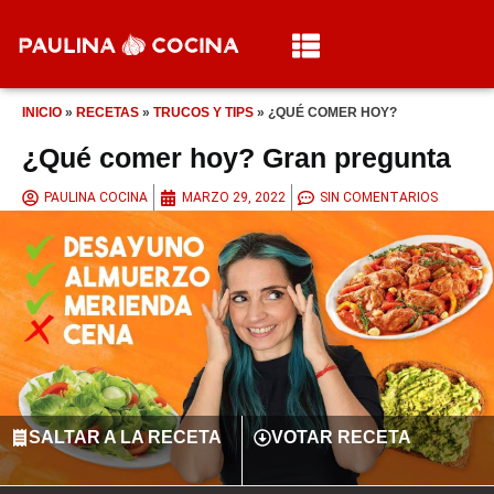
INICIO
»
RECETAS
»
TRUCOS Y TIPS
»
¿QUÉ COMER HOY?
¿Qué comer hoy? Gran pregunta
PAULINA COCINA
MARZO 29, 2022
SIN COMENTARIOS
SALTAR A LA RECETA
VOTAR RECETA