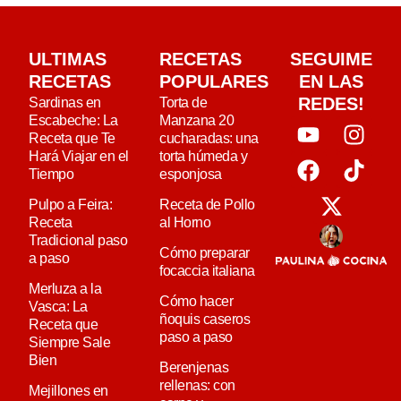
ULTIMAS
RECETAS
SEGUIME
RECETAS
POPULARES
EN LAS
REDES!
Sardinas en
Torta de
Escabeche: La
Manzana 20
Receta que Te
cucharadas: una
Hará Viajar en el
torta húmeda y
Tiempo
esponjosa
Pulpo a Feira:
Receta de Pollo
Receta
al Horno
Tradicional paso
Cómo preparar
a paso
focaccia italiana
Merluza a la
Cómo hacer
Vasca: La
ñoquis caseros
Receta que
paso a paso
Siempre Sale
Bien
Berenjenas
rellenas: con
Mejillones en