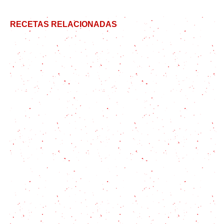
RECETAS RELACIONADAS
Regalos rápidos para navidad: Sales saborizadas!
Los usos del Hinojo en la cocina: Recetas y los tips
que no te contaron
Cómo esterilizar frascos en microondas
Psyllium: El ingrediente secreto para un pan sin
gluten esponjoso (y mucho más)