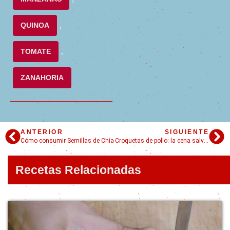
QUINOA
,
TOMATE
,
ZANAHORIA
ANTERIOR
SIGUIENTE
Cómo consumir Semillas de Chía
Croquetas de pollo: la cena salvadora
Recetas Relacionadas