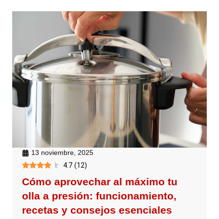
13 noviembre, 2025
4.7
(
12
)
Cómo aprovechar al máximo tu
olla a presión: funcionamiento,
recetas y consejos esenciales