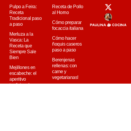
Pulpo a Feira:
Receta de Pollo
Receta
al Horno
Tradicional paso
Cómo preparar
a paso
focaccia italiana
Merluza a la
Cómo hacer
Vasca: La
ñoquis caseros
Receta que
paso a paso
Siempre Sale
Bien
Berenjenas
rellenas: con
Mejillones en
carne y
escabeche: el
vegetarianas!
aperitivo
tradicional que
nunca falla
Ensalada de
Quinoa: La
Receta Definitiva