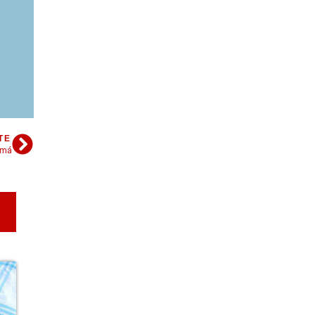
TE
mamá