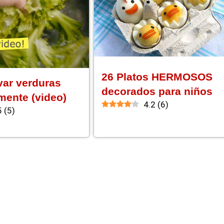
26 Platos HERMOSOS
ar verduras
decorados para niños
mente (video)
4.2
(
6
)
5
(
5
)