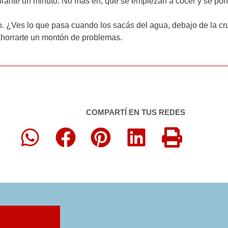
durante un minuto. No más eh, que se empiezan a cocer y se po
o. ¿Ves lo que pasa cuando los sacás del agua, debajo de la cr
 ahorrarte un montón de problemas.
COMPARTÍ EN TUS REDES