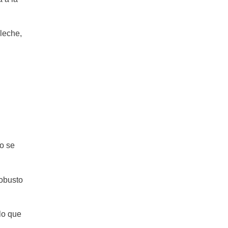
leche,
o se
robusto
lo que