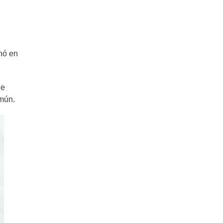
inó en
de
omún.