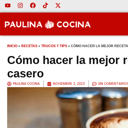
INICIO
»
RECETAS
»
TRUCOS Y TIPS
»
CÓMO HACER LA MEJOR RECET
Cómo hacer la mejor 
casero
PAULINA COCINA
NOVIEMBRE 2, 2023
SIN COMENTARIO