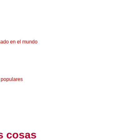
mado en el mundo
 populares
s cosas