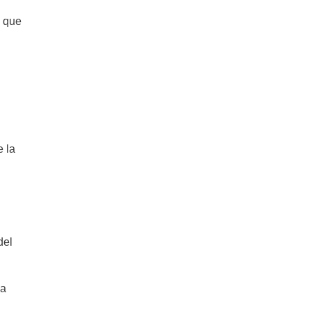
Salsa Salmorreta: El Secreto para
Realzar tus Platos
é que
e la
del
na