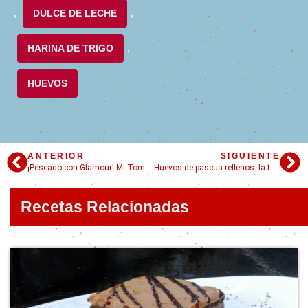
,
DULCE DE LECHE
,
HARINA DE TRIGO
,
HUEVOS
ANTERIOR
SIGUIENTE
¡Pescado con Glamour! Mi Toma en la Merluza en Salsa Verde
Huevos de pascua rellenos: la técnica maestra.
Recetas Relacionadas