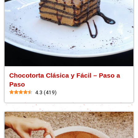
Chocotorta Clásica y Fácil – Paso a
Paso
4.3
(
419
)