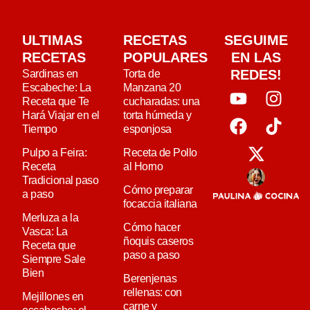
ULTIMAS
RECETAS
SEGUIME
RECETAS
POPULARES
EN LAS
REDES!
Sardinas en
Torta de
Escabeche: La
Manzana 20
Receta que Te
cucharadas: una
Hará Viajar en el
torta húmeda y
Tiempo
esponjosa
Pulpo a Feira:
Receta de Pollo
Receta
al Horno
Tradicional paso
Cómo preparar
a paso
focaccia italiana
Merluza a la
Cómo hacer
Vasca: La
ñoquis caseros
Receta que
paso a paso
Siempre Sale
Bien
Berenjenas
rellenas: con
Mejillones en
carne y