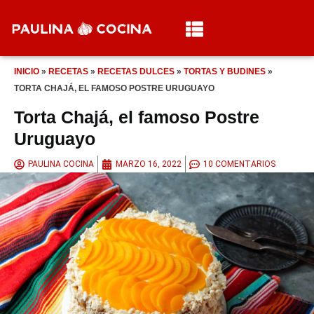
INICIO
»
RECETAS
»
RECETAS DULCES
»
TORTAS Y BUDINES
»
TORTA CHAJÁ, EL FAMOSO POSTRE URUGUAYO
Torta Chajá, el famoso Postre
Uruguayo
PAULINA COCINA
MARZO 16, 2022
10 COMENTARIOS