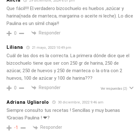
Alicia
29 diciembre, 2024 6:07 pm
Que fácil!!! El.verdadero bizcochuelo es huebos ,azúcar y
harina(nada de manteca, margarina o aceite ni leche). Lo dice
Paulina es un símil chaja!!
Responder
0
Liliana
21 mayo, 2023 10:49 pm
Cuál de las dos es la correcta. La primera dónde dice que el
bizcochuelo tiene que ser con 250 gr de harina, 250 de
azúcar, 250 de huevos y 250 de manteca o la otra con 2
huevos, 100 de azúcar y 100 de harina???
Responder
0
Ver respuestas
(2)
Adriana Ugliarolo
30 diciembre, 2022 9:46 am
Siempre consulto tus recetas ! Sencillas y muy buenas
!Gracias Paulina ! ❤?
Responder
-1