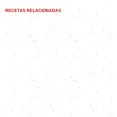
RECETAS RELACIONADAS
Torta marquise: tu nuevo postre favorito
Bizcochuelo SIN azúcar! Apto para diabéticos
Bundt Cake de Chocolate con Almendras
Budín de coco y dulce de leche – Una combinación
creada por los dioses
Torta Alemana: Qué es y cómo preparar la
tradicional receta de los alemanes del Volga