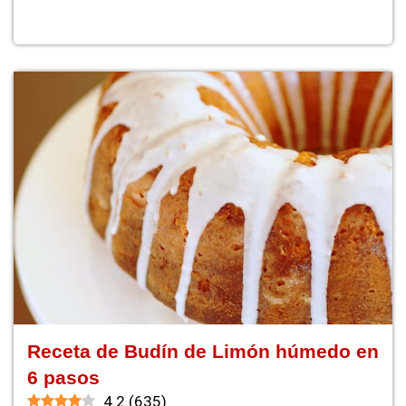
Receta de Budín de Limón húmedo en
6 pasos
4.2
(
635
)