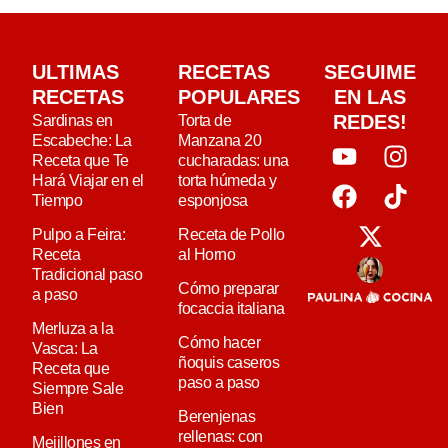
ULTIMAS
RECETAS
SEGUIME
RECETAS
POPULARES
EN LAS
REDES!
Sardinas en
Torta de
Escabeche: La
Manzana 20
Receta que Te
cucharadas: una
Hará Viajar en el
torta húmeda y
Tiempo
esponjosa
Pulpo a Feira:
Receta de Pollo
Receta
al Horno
Tradicional paso
Cómo preparar
a paso
focaccia italiana
Merluza a la
Cómo hacer
Vasca: La
ñoquis caseros
Receta que
paso a paso
Siempre Sale
Bien
Berenjenas
rellenas: con
Mejillones en