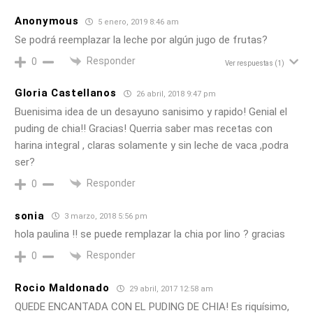
Anonymous
5 enero, 2019 8:46 am
Se podrá reemplazar la leche por algún jugo de frutas?
Responder
0
Ver respuestas
(1)
Gloria Castellanos
26 abril, 2018 9:47 pm
Buenisima idea de un desayuno sanisimo y rapido! Genial el
puding de chia!! Gracias! Querria saber mas recetas con
harina integral , claras solamente y sin leche de vaca ,podra
ser?
Responder
0
sonia
3 marzo, 2018 5:56 pm
hola paulina !! se puede remplazar la chia por lino ? gracias
Responder
0
Rocio Maldonado
29 abril, 2017 12:58 am
QUEDE ENCANTADA CON EL PUDING DE CHIA! Es riquísimo,