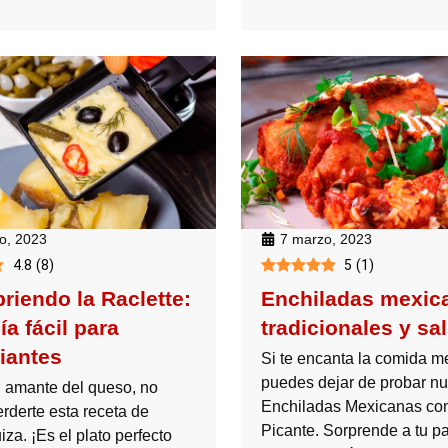
o, 2023
7 marzo, 2023
4.8
(
8
)
5
(
1
)
riendo la Raclette:
Enchiladas mexic
a fácil para
tradicionales y sal
piantes
Si te encanta la comida m
puedes dejar de probar nu
n amante del queso, no
Enchiladas Mexicanas co
rderte esta receta de
Picante. Sorprende a tu p
uiza. ¡Es el plato perfecto