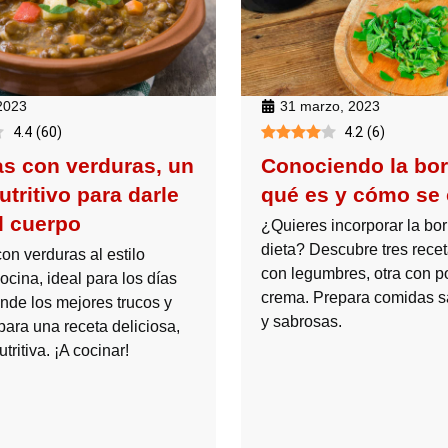
 2023
31 marzo, 2023
4.4
(
60
)
4.2
(
6
)
as con verduras, un
Conociendo la bor
utritivo para darle
qué es y cómo se 
l cuerpo
¿Quieres incorporar la bor
dieta? Descubre tres rece
on verduras al estilo
con legumbres, otra con po
cina, ideal para los días
crema. Prepara comidas s
ende los mejores trucos y
y sabrosas.
para una receta deliciosa,
tritiva. ¡A cocinar!