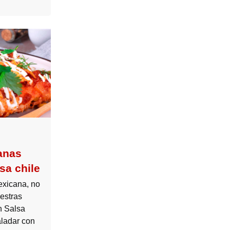
anas
sa chile
exicana, no
estras
n Salsa
aladar con