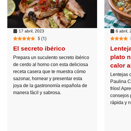
17 abril, 2023
6 abril,
5
(
1
)
El secreto ibérico
Lentej
plato n
Prepara un suculento secreto ibérico
de cerdo al horno con esta deliciosa
calor a
receta casera que te muestra cómo
Lentejas c
sazonar, hornear y presentar esta
Paulina Co
joya de la gastronomía española de
fríos! Apr
manera fácil y sabrosa.
consejos 
rápida y nu