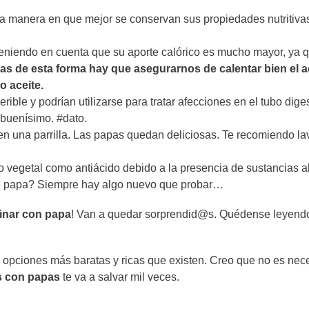
s la manera en que mejor se conservan sus propiedades nutritiv
niendo en cuenta que su aporte calórico es mucho mayor, ya qu
s de esta forma hay que asegurarnos de calentar bien el a
o aceite.
ible y podrían utilizarse para tratar afecciones en el tubo dige
buenísimo. #dato.
en una parrilla. Las papas quedan deliciosas. Te recomiendo lav
ro vegetal como antiácido debido a la presencia de sustancias a
 papa? Siempre hay algo nuevo que probar…
cinar con papa
! Van a quedar sorprendid@s. Quédense leyend
 opciones más baratas y ricas que existen. Creo que no es nec
as con papas
te va a salvar mil veces.