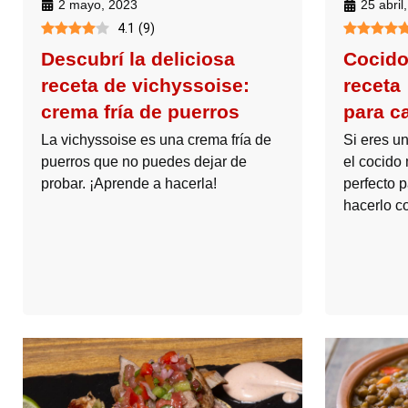
2 mayo, 2023
25 abril
4.1
(
9
)
Descubrí la deliciosa
Cocido
receta de vichyssoise:
receta 
crema fría de puerros
para c
La vichyssoise es una crema fría de
Si eres u
puerros que no puedes dejar de
el cocido 
probar. ¡Aprende a hacerla!
perfecto 
hacerlo co