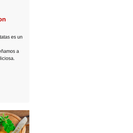
on
tatas es un
señamos a
liciosa.