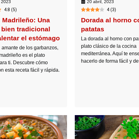
20 abril, 2023
, 2023
4
(
3
)
4.8
(
5
)
Dorada al horno c
 Madrileño: Una
patatas
bien tradicional
alentar el estómago
La dorada al horno con pa
plato clásico de la cocina
n amante de los garbanzos,
mediterránea. Aquí te en
madrileño es el plato
hacerlo de forma fácil y de
para ti. Descubre cómo
n esta receta fácil y rápida.