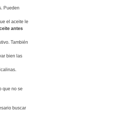
as. Pueden
e el aceite le
ceite antes
stivo. También
ar bien las
lcalinas.
o que no se
esario buscar