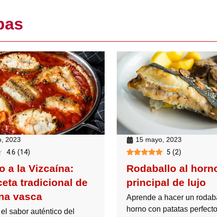
pas
15 mayo, 2023
, 2023
5
(
2
)
4.6
(
14
)
Rodaballo al horno
 a la Vizcaína:
principal de lujo
eta tradicional de
ina vasca
Aprende a hacer un rodaba
horno con patatas perfecto
el sabor auténtico del