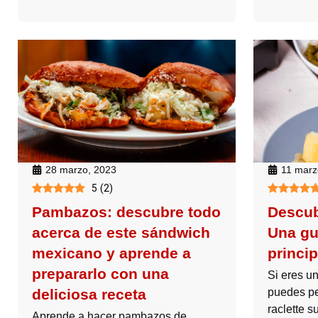
28 marzo, 2023
11 marz
5
(
2
)
Pambazos: descubre todo
Descub
acerca de este sándwich
Una guí
mexicano y aprende a
princi
prepararlo con una
Si eres u
deliciosa receta
puedes pe
raclette s
Aprende a hacer pambazos de