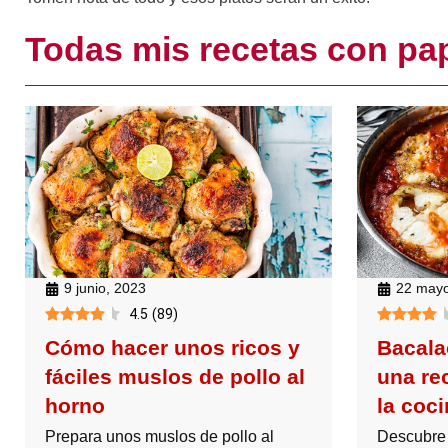
Todas mis recetas con pa
9 junio, 2023
22 mayo
4.5
(
89
)
Cómo hacer unos ricos y
Bacalao
fáciles muslos de pollo al
una rec
horno
la coc
Prepara unos muslos de pollo al
Descubre 