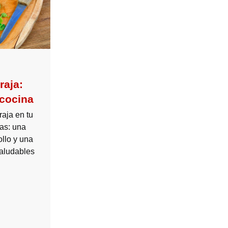
raja:
cocina
raja en tu
tas: una
llo y una
aludables