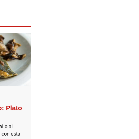
: Plato
llo al
 con esta