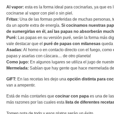
Al vapor:
esta es la forma ideal para cocinarlas, ya que e
cocinarse al vapor con piel o sin piel.
Fritas:
Una de las formas preferidas de muchas personas, te
da un aporte extra de energía.
Si cocinamos nuestras papa
de sumergirlas en él, así las papas no absorberán much
Puré:
Las papas en su versión puré, serán la forma más diger
vale destacar que el
puré de papas con milanesas
queda 
Asadas:
Al horno o en contacto directo con el fuego, como 
papas y asarlas con cáscara… de otro planeta!
Como jugo:
En algunos lugares se utiliza el jugo de nuest
Mermelada:
Sabían que hay gente que hace mermelada de
GIFT:
En las recetas les dejo una
opción distinta para co
van a arrepentir.
Está de más contarles que
cocinar con papa
es una de las
más razones por las cuales esta
lista de diferentes recet
Tomen nota de todo y esos platos serán un éxito.