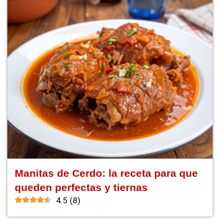
Manitas de Cerdo: la receta para que
queden perfectas y tiernas
4.5
(
8
)