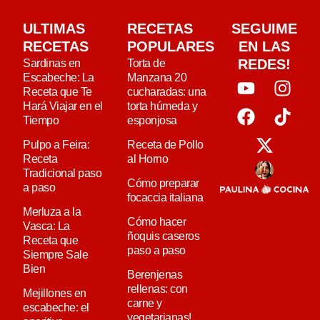
ULTIMAS
RECETAS
SEGUIME
RECETAS
POPULARES
EN LAS
REDES!
Sardinas en
Torta de
Escabeche: La
Manzana 20
Receta que Te
cucharadas: una
Hará Viajar en el
torta húmeda y
Tiempo
esponjosa
Pulpo a Feira:
Receta de Pollo
Receta
al Horno
Tradicional paso
Cómo preparar
a paso
focaccia italiana
Merluza a la
Cómo hacer
Vasca: La
ñoquis caseros
Receta que
paso a paso
Siempre Sale
Bien
Berenjenas
rellenas: con
Mejillones en
carne y
escabeche: el
vegetarianas!