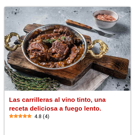
Las carrilleras al vino tinto, una
receta deliciosa a fuego lento.
4.8
(
4
)