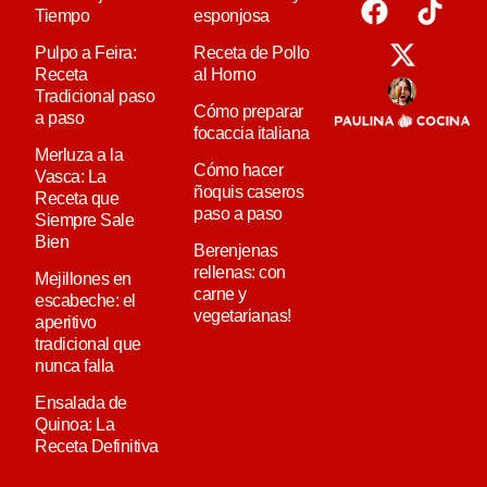
Tiempo
esponjosa
Pulpo a Feira:
Receta de Pollo
Receta
al Horno
Tradicional paso
Cómo preparar
a paso
focaccia italiana
Merluza a la
Cómo hacer
Vasca: La
ñoquis caseros
Receta que
paso a paso
Siempre Sale
Bien
Berenjenas
rellenas: con
Mejillones en
carne y
escabeche: el
vegetarianas!
aperitivo
tradicional que
nunca falla
Ensalada de
Quinoa: La
Receta Definitiva