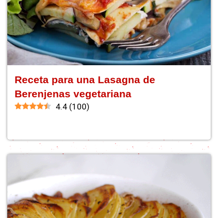
Receta para una Lasagna de
Berenjenas vegetariana
4.4
(
100
)