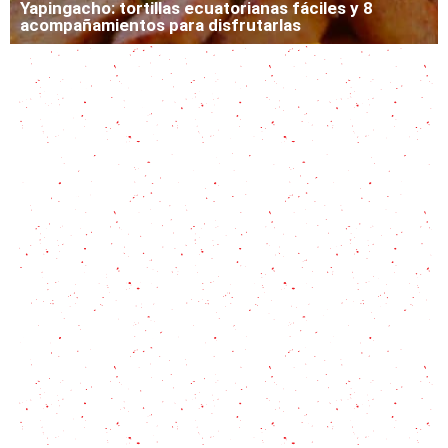
Yapingacho: tortillas ecuatorianas fáciles y 8
acompañamientos para disfrutarlas
Receta en 5 pasos para disfrutar de la Caigua
Rellena al horno
Salpicón de res: El plato definitivo para tu comida
de verano
Chipá Guazú con historia guaraní
Olluco: todo sobre el superalimento peruano y una
receta fácil para disfrutarlo