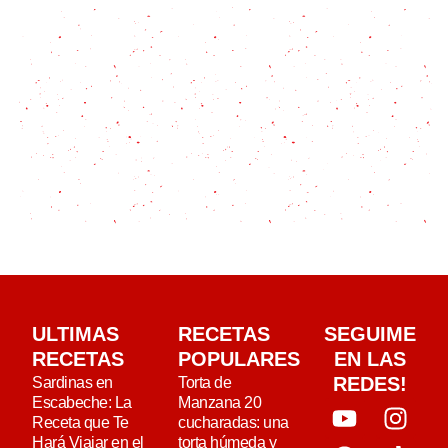
ULTIMAS
RECETAS
SEGUIME
RECETAS
POPULARES
EN LAS
REDES!
Sardinas en
Torta de
Escabeche: La
Manzana 20
Receta que Te
cucharadas: una
Hará Viajar en el
torta húmeda y