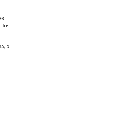
es
n los
na, o