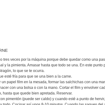
ARNE
dos o tres veces por la máquina porque debe quedar como una pas
sal y la pimienta. Amasar hasta que todo se una. En este punto 
ragón, lo que se te ocurra.
e esté fría para que se una bien a la carne.
r un papel film en la mesada, formar las salchichas con una m
acer con una bolsa o con la mano. Cortar el film y envolver ca
, hasta que quede bien apretada. Reservar.
on pimentón (puede ser caldo) y cuando esté a punto de hervir,
lm y todo. Cocinar así unos 8-10 minutos. Cuando las saques del