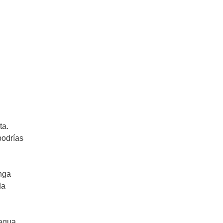
ta.
podrías
anga
da
 agua,