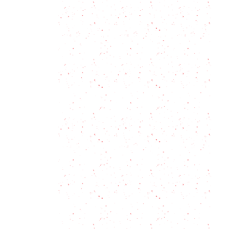
Berenjenas a la parmesana, receta
tradicional italiana
Tartar de Atún: Trucos para no
fallar en el intento
Huevos de pascua rellenos: la
técnica maestra.
Picante de Pollo: la receta casera
que te va a salir perfecta
Garbanzos con espinacas, una
receta tradicional con un toque
especial