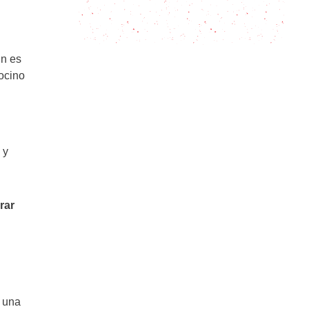
Cómo hacer la Tortilla de Betanzos:
8 Consejos clave
ún es
ocino
 y
rar
e una