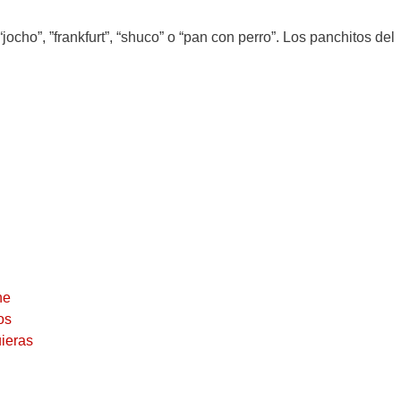
ocho”, ”frankfurt”, “shuco” o “pan con perro”. Los panchitos del
rne
os
uieras