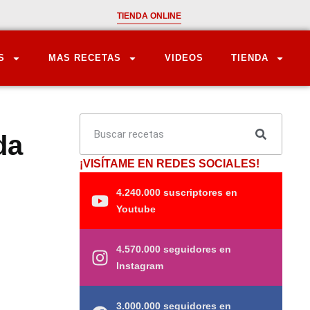
TIENDA ONLINE
S
MAS RECETAS
VIDEOS
TIENDA
da
¡VISÍTAME EN REDES SOCIALES!
4.240.000 suscriptores en
Youtube
4.570.000 seguidores en
Instagram
3.000.000 seguidores en