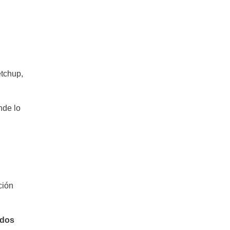
etchup,
nde lo
ción
ados