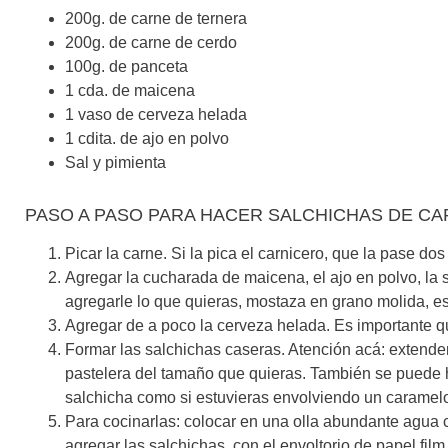
200g. de carne de ternera
200g. de carne de cerdo
100g. de panceta
1 cda. de maicena
1 vaso de cerveza helada
1 cdita. de ajo en polvo
Sal y pimienta
PASO A PASO PARA HACER SALCHICHAS DE C
Picar la carne. Si la pica el carnicero, que la pase 
Agregar la cucharada de maicena, el ajo en polvo, la 
agregarle lo que quieras, mostaza en grano molida, est
Agregar de a poco la cerveza helada. Es importante qu
Formar las salchichas caseras. Atención acá: extende
pastelera del tamaño que quieras. También se puede h
salchicha como si estuvieras envolviendo un caramelo
Para cocinarlas: colocar en una olla abundante agua c
agregar las salchichas, con el envoltorio de papel fi