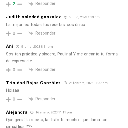
Responder
2
Judith soledad gonzalez
5 julio, 2023 1:13 pm
La mejor leo todas tus recetas .sos única
Responder
0
Ani
5 junio, 2023 8:51 pm
Sos tan práctica y sincera, Paulina! Y me encanta tu forma
de expresarte.
Responder
0
Trinidad Rojas González
26 febrero, 2023 11:37 pm
Holaaa
Responder
0
Alejandra
16 enero, 2023 11:11 pm
Que genial la receta, la disfrute mucho…que dama tan
simpática ???