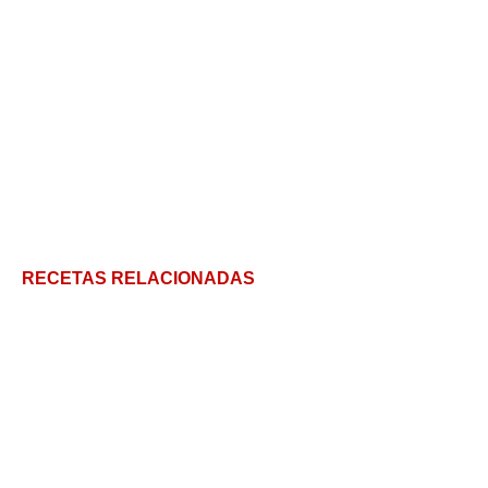
RECETAS RELACIONADAS
Deliciosos y suaves calçots al horno para hacer en
casa
Sopa de marisco casera fácil y sabrosa