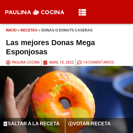
INICIO
»
RECETAS
»
DONAS O DONUTS CASERAS
Las mejores Donas Mega
Esponjosas
PAULINA COCINA
ABRIL 10, 2022
14 COMENTARIOS
SALTAR A LA RECETA
VOTAR RECETA