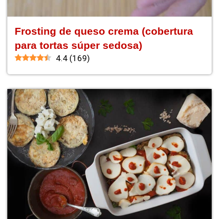
Frosting de queso crema (cobertura
para tortas súper sedosa)
4.4
(
169
)