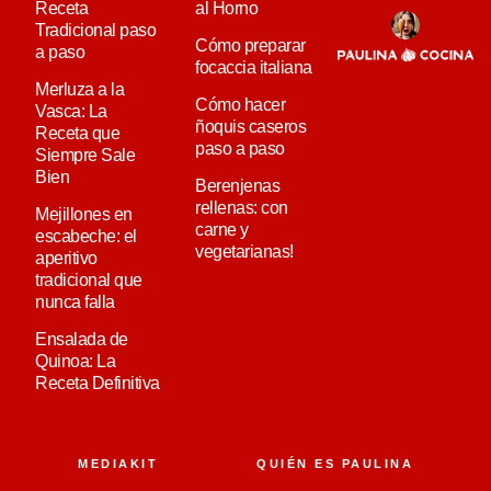
Receta
al Horno
Tradicional paso
Cómo preparar
a paso
focaccia italiana
Merluza a la
Cómo hacer
Vasca: La
ñoquis caseros
Receta que
paso a paso
Siempre Sale
Bien
Berenjenas
rellenas: con
Mejillones en
carne y
escabeche: el
vegetarianas!
aperitivo
tradicional que
nunca falla
Ensalada de
Quinoa: La
Receta Definitiva
MEDIAKIT
QUIÉN ES PAULINA