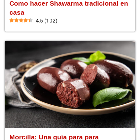
Como hacer Shawarma tradicional en
casa
4.5
(
102
)
Morcilla: Una guía para para