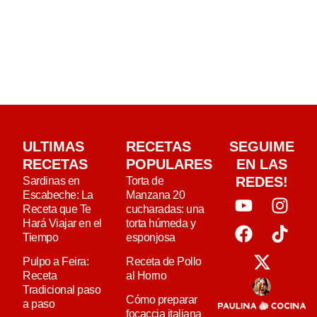
ULTIMAS
RECETAS
SEGUIME
RECETAS
POPULARES
EN LAS
REDES!
Sardinas en
Torta de
Escabeche: La
Manzana 20
Receta que Te
cucharadas: una
Hará Viajar en el
torta húmeda y
Tiempo
esponjosa
Pulpo a Feira:
Receta de Pollo
Receta
al Horno
Tradicional paso
Cómo preparar
a paso
focaccia italiana