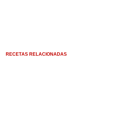
RECETAS RELACIONADAS
Pambazos: descubre todo acerca de este sándwich
mexicano y aprende a prepararlo con una deliciosa
receta
Berenjenas a la parmesana, receta tradicional
italiana
Cómo hacer sushi casero en 5 pasos