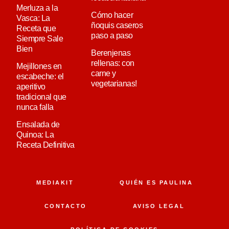
Merluza a la
Cómo hacer
Vasca: La
ñoquis caseros
Receta que
paso a paso
Siempre Sale
Bien
Berenjenas
rellenas: con
Mejillones en
carne y
escabeche: el
vegetarianas!
aperitivo
tradicional que
nunca falla
Ensalada de
Quinoa: La
Receta Definitiva
MEDIAKIT
QUIÉN ES PAULINA
CONTACTO
AVISO LEGAL