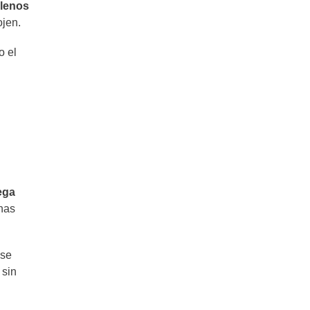
llenos
ojen.
Receta de Tarta de Verduras muy
original!
o el
Tarta de espinaca cremosa
Torrejas de espinaca: tu nueva
receta favorita
ega
Ciabatta: una baguette a la italiana
y 5 formas de disfrutarla
unas
Tagliatelle: Cómo hacerlos en casa
 se
¡y que te queden perfectos!
 sin