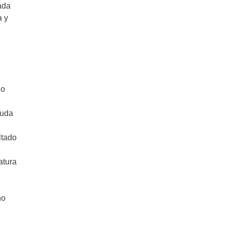
ada
Receta de tarta de brócoli y queso
a y
 o
yuda
ltado
atura
no