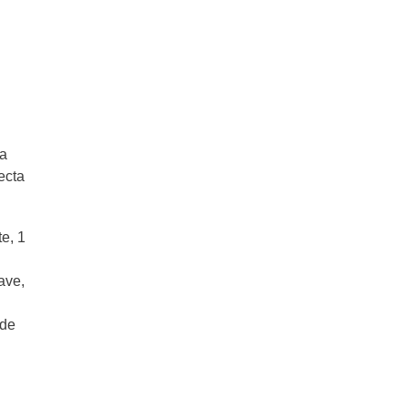
la
ecta
e, 1
ave,
 de