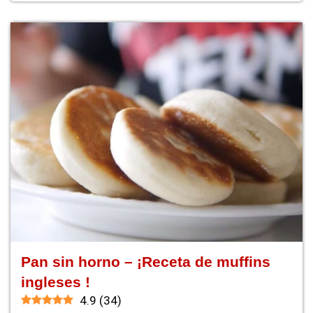
Pan sin horno – ¡Receta de muffins
ingleses !
4.9
(
34
)