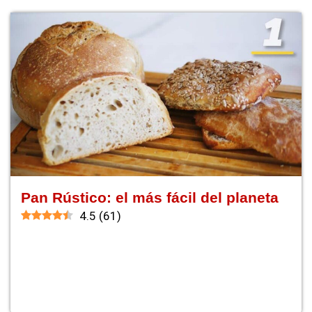
Pan Rústico: el más fácil del planeta
4.5
(
61
)