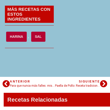
MÁS RECETAS CON
ESTOS
INGREDIENTES
HARINA
,
SAL
ANTERIOR
SIGUIENTE
Para que nunca más falles: mis secretos para un Arroz Blanco Perfecto (¡y qué hacer con arroz!)
Paella de Pollo: Receta tradicional con trucos, secretos y el socarrat perfecto
Recetas Relacionadas