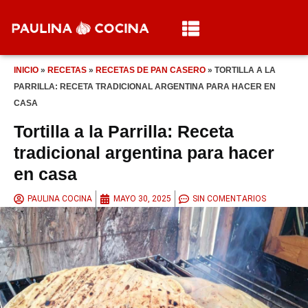
INICIO
»
RECETAS
»
RECETAS DE PAN CASERO
»
TORTILLA A LA
PARRILLA: RECETA TRADICIONAL ARGENTINA PARA HACER EN
CASA
Tortilla a la Parrilla: Receta
tradicional argentina para hacer
en casa
PAULINA COCINA
MAYO 30, 2025
SIN COMENTARIOS