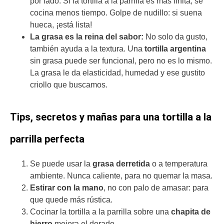
por lado. Si la tortilla a la parrilla es más finita, se
cocina menos tiempo. Golpe de nudillo: si suena
hueca, ¡está lista!
La grasa es la reina del sabor:
No solo da gusto,
también ayuda a la textura. Una
tortilla argentina
sin grasa puede ser funcional, pero no es lo mismo.
La grasa le da elasticidad, humedad y ese gustito
criollo que buscamos.
Tips, secretos y mañas para una tortilla a la
parrilla perfecta
Se puede usar la
grasa derretida
o a temperatura
ambiente. Nunca caliente, para no quemar la masa.
Estirar con la mano
, no con palo de amasar: para
que quede más rústica.
Cocinar la tortilla a la parrilla sobre una
chapita de
hierro
mejora el dorado.