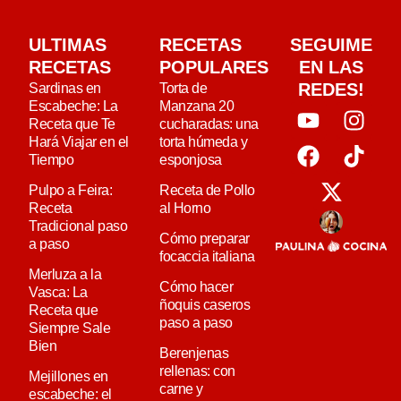
ULTIMAS
RECETAS
SEGUIME
RECETAS
POPULARES
EN LAS
REDES!
Sardinas en
Torta de
Escabeche: La
Manzana 20
Receta que Te
cucharadas: una
Hará Viajar en el
torta húmeda y
Tiempo
esponjosa
Pulpo a Feira:
Receta de Pollo
Receta
al Horno
Tradicional paso
Cómo preparar
a paso
focaccia italiana
Merluza a la
Cómo hacer
Vasca: La
ñoquis caseros
Receta que
paso a paso
Siempre Sale
Bien
Berenjenas
rellenas: con
Mejillones en
carne y
escabeche: el