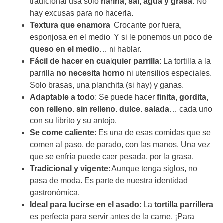
tradicional usa solo
harina, sal, agua y grasa
. No
hay excusas para no hacerla.
Textura que enamora
: Crocante por fuera,
esponjosa en el medio. Y si le ponemos un poco de
queso en el medio
… ni hablar.
Fácil de hacer en cualquier parrilla
: La tortilla a la
parrilla
no necesita horno
ni utensilios especiales.
Solo brasas, una planchita (si hay) y ganas.
Adaptable a todo
: Se puede hacer
finita, gordita,
con relleno, sin relleno, dulce, salada
… cada uno
con su librito y su antojo.
Se come caliente
: Es una de esas comidas que se
comen al paso, de parado, con las manos. Una vez
que se enfría puede caer pesada, por la grasa.
Tradicional y vigente
: Aunque tenga siglos, no
pasa de moda. Es parte de nuestra identidad
gastronómica.
Ideal para lucirse en el asado
: La
tortilla parrillera
es perfecta para servir antes de la carne. ¡Para