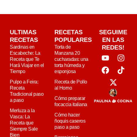
ULTIMAS
RECETAS
SEGUIME
RECETAS
POPULARES
EN LAS
REDES!
Sardinas en
Torta de
Escabeche: La
Manzana 20
Receta que Te
cucharadas: una
Hará Viajar en el
torta húmeda y
Tiempo
esponjosa
Pulpo a Feira:
Receta de Pollo
Receta
al Horno
Tradicional paso
Cómo preparar
a paso
focaccia italiana
Merluza a la
Cómo hacer
Vasca: La
ñoquis caseros
Receta que
paso a paso
Siempre Sale
Bien