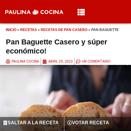
INICIO
»
RECETAS
»
RECETAS DE PAN CASERO
»
PAN BAGUETTE
Pan Baguette Casero y súper
económico!
PAULINA COCINA
ABRIL 25, 2022
UN COMENTARIO
SALTAR A LA RECETA
VOTAR RECETA