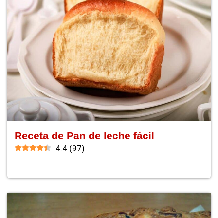
Receta de Pan de leche fácil
4.4
(
97
)