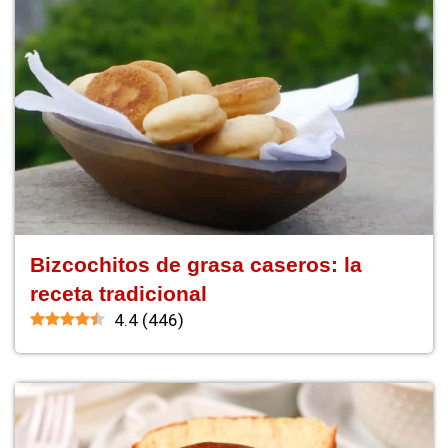
Bizcochitos de grasa caseros: la
receta tradicional
4.4
(
446
)