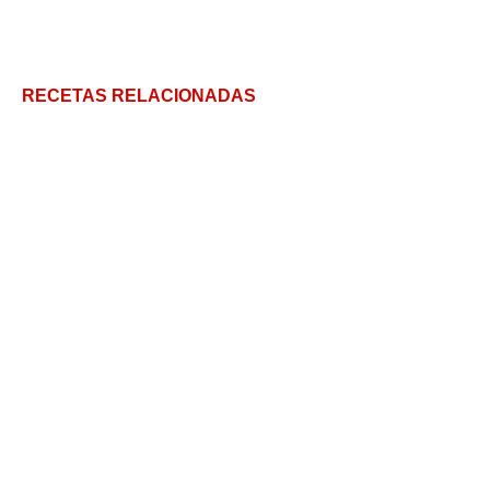
RECETAS RELACIONADAS
Pan sin harina: Pan Nube sin gluten!
Receta de Pan de Campo Argentino: el pan casero
más esponjoso y crocante
Pan de ajo paso a paso: la versión casera que
siempre sale bien
Receta de Pan de leche fácil