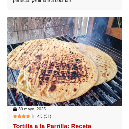
perfecta. ¡Anímate a cocinar!
30 mayo, 2025
4.5
(
51
)
Tortilla a la Parrilla: Receta