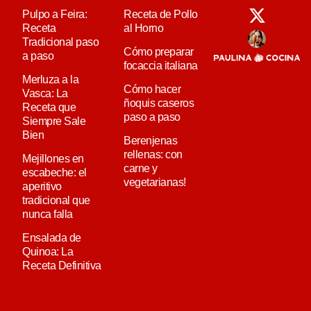
Pulpo a Feira:
Receta de Pollo
Receta
al Horno
Tradicional paso
Cómo preparar
a paso
focaccia italiana
Merluza a la
Cómo hacer
Vasca: La
ñoquis caseros
Receta que
paso a paso
Siempre Sale
Bien
Berenjenas
rellenas: con
Mejillones en
carne y
escabeche: el
vegetarianas!
aperitivo
tradicional que
nunca falla
Ensalada de
Quinoa: La
Receta Definitiva