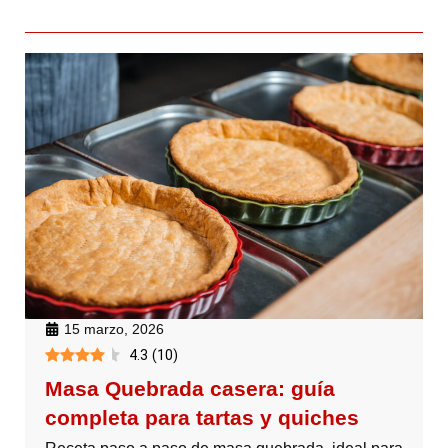
15 marzo, 2026
4.3
(
10
)
Masa Quebrada casera: guía
completa para tartas y quiches