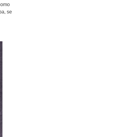
 como
ba, se