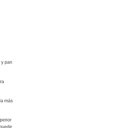
Pan sin harina: Pan Nube sin gluten!
Pan Bao: El pan asiático que es
tendencia
Pan para hamburguesas casero –
Fácil y riquísimo!
a y pan
Guía definitiva de la Marraqueta: El
ra
Pan Chileno que Encantará a Todos
da más
Cómo hacer Figacitas de Manteca
iguales a las de panadería
perior
 quede