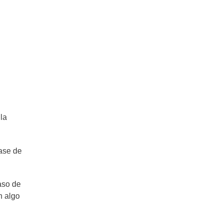
la
base de
aso de
n algo