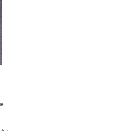
ue
ctos