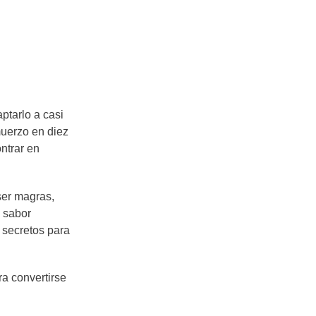
ptarlo a casi
muerzo en diez
ntrar en
ser magras,
y sabor
y secretos para
ra convertirse