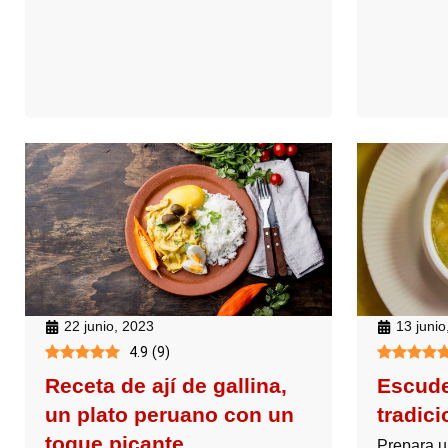
22 junio, 2023
13 junio
4.9
(
9
)
Receta de ají de gallina,
Escude
un plato peruano con un
tradic
toque picante
Prepara u