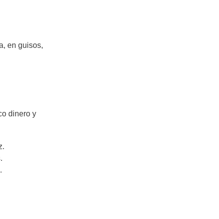
a, en guisos,
co dinero y
z.
.
.