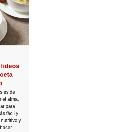
 fideos
eceta
o
os es de
 el alma.
iar para
s fácil y
nutritivo y
 hacer