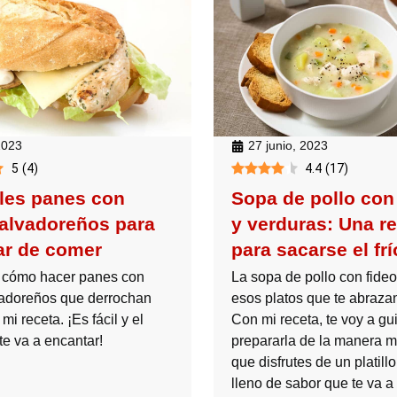
27 junio, 2023
 2023
4.4
(
17
)
5
(
4
)
Sopa de pollo con
bles panes con
y verduras: Una r
salvadoreños para
para sacarse el frí
ar de comer
La sopa de pollo con fide
 cómo hacer panes con
esos platos que te abrazan
vadoreños que derrochan
Con mi receta, te voy a gu
mi receta. ¡Es fácil y el
prepararla de la manera má
te va a encantar!
que disfrutes de un platillo 
lleno de sabor que te va a