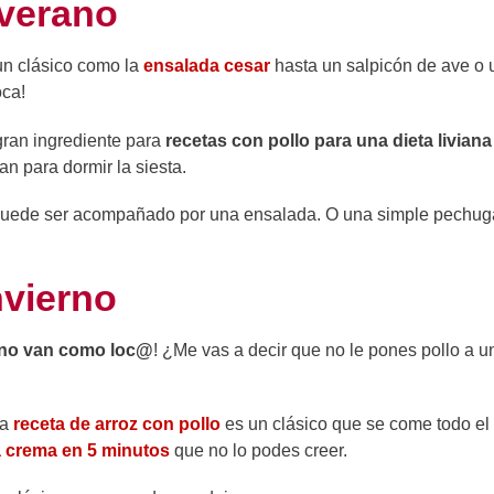
 verano
 un clásico como la
ensalada cesar
hasta un salpicón de ave o
oca!
gran ingrediente para
recetas con pollo para una dieta liviana
an para dormir la siesta.
 puede ser acompañado por una ensalada. O una simple pechug
nvierno
ierno van como loc@
! ¿Me vas a decir que no le pones pollo a u
La
receta de arroz con pollo
es un clásico que se come todo el
la crema en 5 minutos
que no lo podes creer.