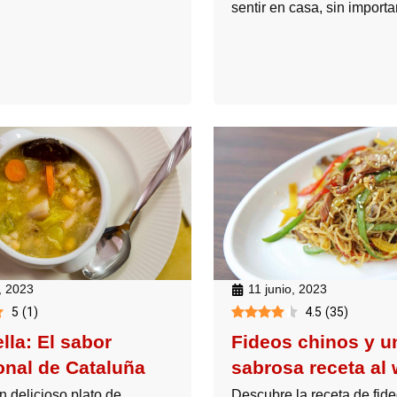
sentir en casa, sin importa
, 2023
11 junio, 2023
5
(
1
)
4.5
(
35
)
lla: El sabor
Fideos chinos y u
ional de Cataluña
sabrosa receta al
n delicioso plato de
Descubre la receta de fid