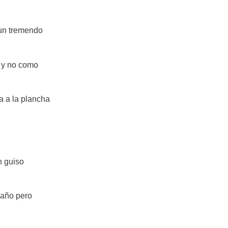
 un tremendo
y no como
a a la plancha
n guiso
 año pero