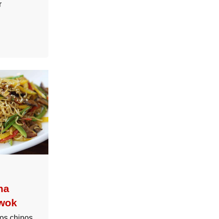
r
na
 wok
eos chinos