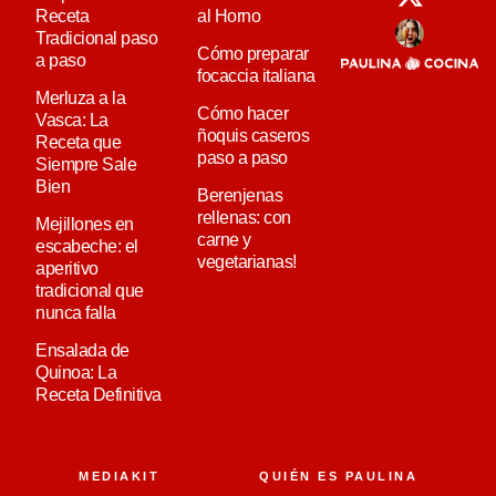
Receta
al Horno
Tradicional paso
Cómo preparar
a paso
focaccia italiana
Merluza a la
Cómo hacer
Vasca: La
ñoquis caseros
Receta que
paso a paso
Siempre Sale
Bien
Berenjenas
rellenas: con
Mejillones en
carne y
escabeche: el
vegetarianas!
aperitivo
tradicional que
nunca falla
Ensalada de
Quinoa: La
Receta Definitiva
MEDIAKIT
QUIÉN ES PAULINA