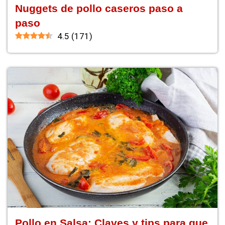
Nuggets de pollo caseros paso a
paso
4.5
(
171
)
Pollo en Salsa: Claves y tips para que