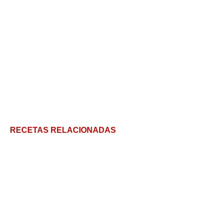
RECETAS RELACIONADAS
Muslitos de POLLO en salsa de maní: ¡súper fácil!
Pollo broaster, la mejor técnica para un plato tierno
por dentro y crujiente por fuera