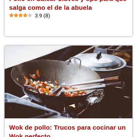
salga como el de la abuela
3.9
(
8
)
Wok de pollo: Trucos para cocinar un
Wok perfecto