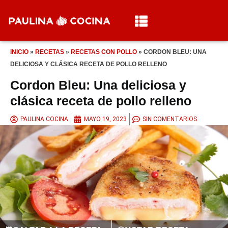
INICIO
»
RECETAS
»
RECETAS CON POLLO
»
CORDON BLEU: UNA
DELICIOSA Y CLÁSICA RECETA DE POLLO RELLENO
Cordon Bleu: Una deliciosa y
clásica receta de pollo relleno
PAULINA COCINA
MAYO 19, 2023
SIN COMENTARIOS