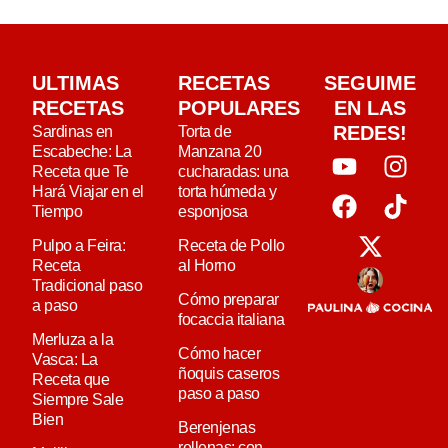
ULTIMAS
RECETAS
SEGUIME
RECETAS
POPULARES
EN LAS
REDES!
Sardinas en
Torta de
Escabeche: La
Manzana 20
Receta que Te
cucharadas: una
Hará Viajar en el
torta húmeda y
Tiempo
esponjosa
Pulpo a Feira:
Receta de Pollo
Receta
al Horno
Tradicional paso
Cómo preparar
a paso
focaccia italiana
Merluza a la
Cómo hacer
Vasca: La
ñoquis caseros
Receta que
paso a paso
Siempre Sale
Bien
Berenjenas
rellenas: con