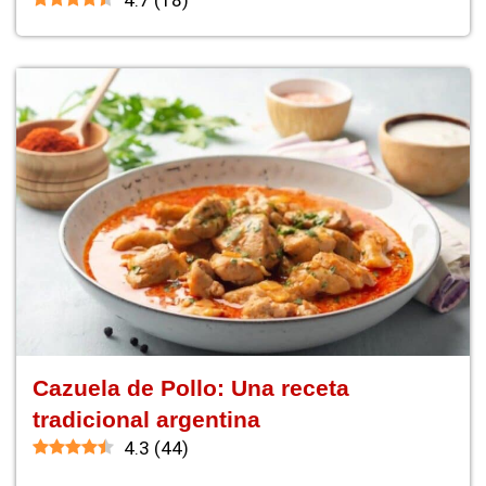
4.7
(
18
)
Cazuela de Pollo: Una receta
tradicional argentina
4.3
(
44
)