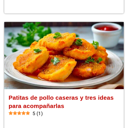
Patitas de pollo caseras y tres ideas
para acompañarlas
5
(
1
)