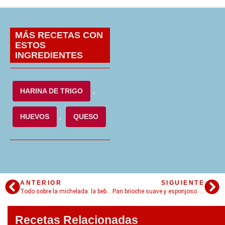
MÁS RECETAS CON
ESTOS
INGREDIENTES
HARINA DE TRIGO
,
HUEVOS
,
QUESO
ANTERIOR
SIGUIENTE
Todo sobre la michelada: la bebida mexicana que combina cerveza y picante
Pan brioche suave y esponjoso: ¡la receta perfecta!
Recetas Relacionadas