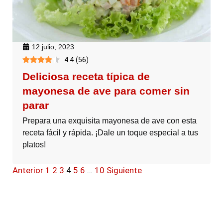
12 julio, 2023
4.4
(
56
)
Deliciosa receta típica de
mayonesa de ave para comer sin
parar
Prepara una exquisita mayonesa de ave con esta
receta fácil y rápida. ¡Dale un toque especial a tus
platos!
Anterior
1
2
3
4
5
6
…
10
Siguiente