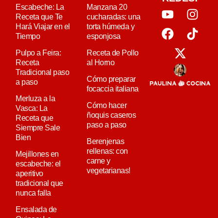
Escabeche: La
Manzana 20
Receta que Te
cucharadas: una
Hará Viajar en el
torta húmeda y
Tiempo
esponjosa
Pulpo a Feira:
Receta de Pollo
Receta
al Horno
Tradicional paso
Cómo preparar
a paso
focaccia italiana
Merluza a la
Cómo hacer
Vasca: La
ñoquis caseros
Receta que
paso a paso
Siempre Sale
Bien
Berenjenas
rellenas: con
Mejillones en
carne y
escabeche: el
vegetarianas!
aperitivo
tradicional que
nunca falla
Ensalada de