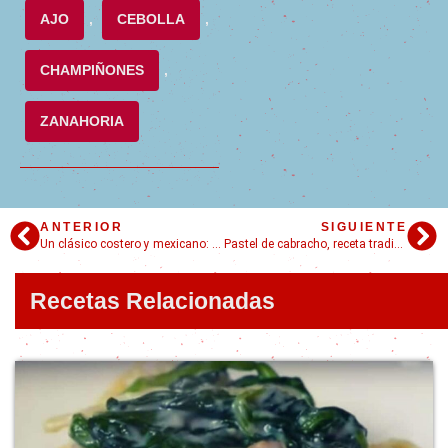
AJO
,
CEBOLLA
,
CHAMPIÑONES
,
ZANAHORIA
ANTERIOR
SIGUIENTE
Un clásico costero y mexicano: el caldo de camarón
Pastel de cabracho, receta tradicional de la cocina asturiana
Recetas Relacionadas