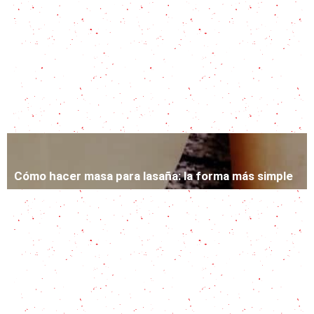
Pasta con espinaca en 15 minutos!
Pappardelle a la boloñesa, la pasta larga que
conquista paladares
Fetuccini con salsa Alfredo: un clásico
Cómo hacer masa para lasaña: la forma más simple
Lasaña de verduras: una pasta en capas con 3
rellenos súper sabrosos
Ravioles caseros de chorizo: casi me voy de mi
casa