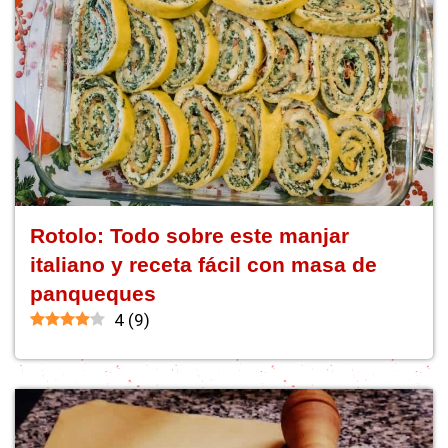
Rotolo: Todo sobre este manjar
italiano y receta fácil con masa de
panqueques
4
(
9
)