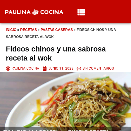
INICIO
»
RECETAS
»
PASTAS CASERAS
»
FIDEOS CHINOS Y UNA
SABROSA RECETA AL WOK
Fideos chinos y una sabrosa
receta al wok
PAULINA COCINA
JUNIO 11, 2023
SIN COMENTARIOS