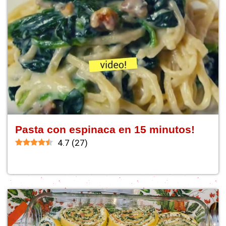
Pasta con espinaca en 15 minutos!
4.7
(
27
)