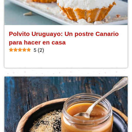
Polvito Uruguayo: Un postre Canario
para hacer en casa
5
(
2
)