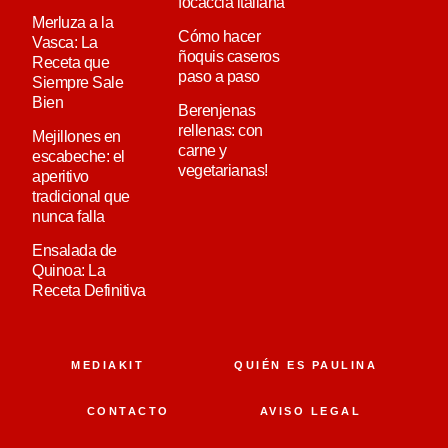
focaccia italiana
Merluza a la
Cómo hacer
Vasca: La
ñoquis caseros
Receta que
paso a paso
Siempre Sale
Bien
Berenjenas
rellenas: con
Mejillones en
carne y
escabeche: el
vegetarianas!
aperitivo
tradicional que
nunca falla
Ensalada de
Quinoa: La
Receta Definitiva
MEDIAKIT
QUIÉN ES PAULINA
CONTACTO
AVISO LEGAL