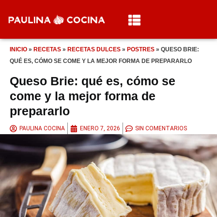
INICIO
»
RECETAS
»
RECETAS DULCES
»
POSTRES
»
QUESO BRIE:
QUÉ ES, CÓMO SE COME Y LA MEJOR FORMA DE PREPARARLO
Queso Brie: qué es, cómo se
come y la mejor forma de
prepararlo
PAULINA COCINA
ENERO 7, 2026
SIN COMENTARIOS