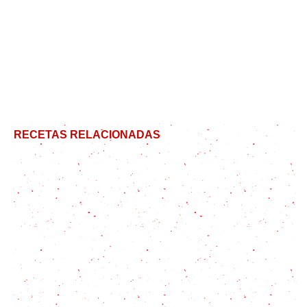
RECETAS RELACIONADAS
Receta de Torrijas en Freidora de Aire: el postre
clásico renovado
Goxua paso a paso: Cómo hacer el postre vasco
perfecto en casa
Postre económico: crumble de manzanas +
sorpresa!