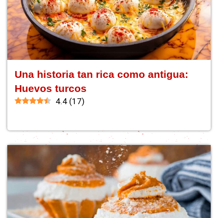
Una historia tan rica como antigua:
Huevos turcos
4.4
(
17
)