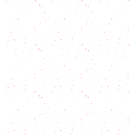
Dulce de zapallo fácil (postre rápido de zapallo)
Flan de Queso, una receta irresistible y de sabores
equilibrados
Gofres belgas caseros: receta única para un
desayuno o merienda