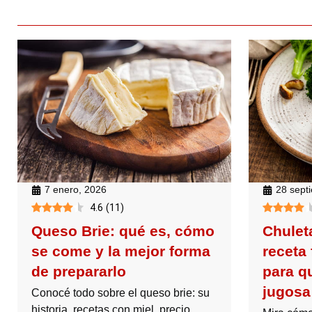
7 enero, 2026
28 sept
4.6
(
11
)
Queso Brie: qué es, cómo
Chulet
se come y la mejor forma
receta 
de prepararlo
para q
jugosa
Conocé todo sobre el queso brie: su
historia, recetas con miel, precio