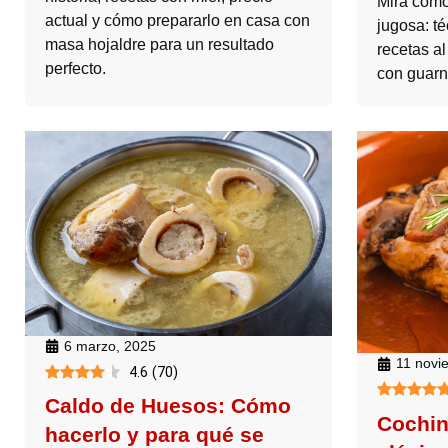
Mira cómo
actual y cómo prepararlo en casa con
jugosa: t
masa hojaldre para un resultado
recetas a
perfecto.
con guarn
6 marzo, 2025
11 novi
4.6
(
70
)
Caldo de Huesos: Cómo
Cochini
hacerlo y para qué se