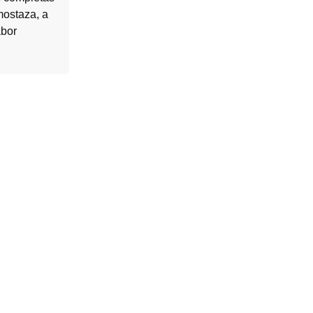
mostaza, a
abor