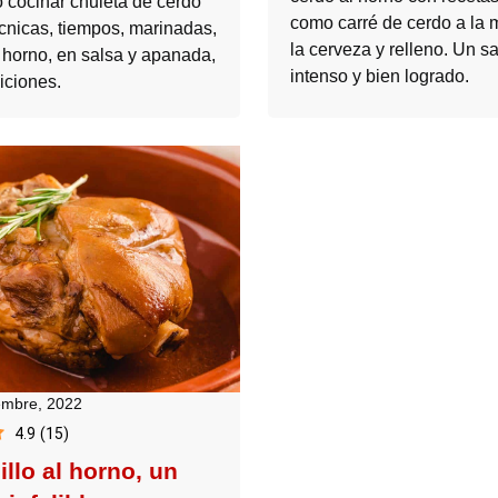
 cocinar chuleta de cerdo
como carré de cerdo a la 
écnicas, tiempos, marinadas,
la cerveza y relleno. Un s
l horno, en salsa y apanada,
intenso y bien logrado.
iciones.
embre, 2022
4.9
(
15
)
llo al horno, un