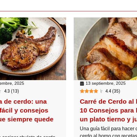
iembre, 2025
13 septiembre, 2025
4.3
(
13
)
4.4
(
35
)
a de cerdo: una
Carré de Cerdo al
fácil y consejos
10 Consejos para 
ue siempre quede
un plato tierno y 
Una guía fácil para hacer 
cerdo al horno con receta