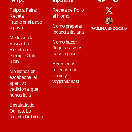
Tiempo
esponjosa
Pulpo a Feira:
Receta de Pollo
Receta
al Horno
Tradicional paso
Cómo preparar
a paso
focaccia italiana
Merluza a la
Cómo hacer
Vasca: La
ñoquis caseros
Receta que
paso a paso
Siempre Sale
Bien
Berenjenas
rellenas: con
Mejillones en
carne y
escabeche: el
vegetarianas!
aperitivo
tradicional que
nunca falla
Ensalada de
Quinoa: La
Receta Definitiva