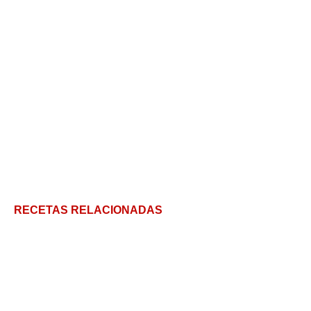
RECETAS RELACIONADAS
Yakisoba: Receta y secretos para preparar este
clásico japonés en casa
Pasta Gratinada con Brócoli: Foucault en la