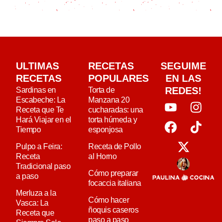
ULTIMAS
RECETAS
SEGUIME
RECETAS
POPULARES
EN LAS
REDES!
Sardinas en
Torta de
Escabeche: La
Manzana 20
Receta que Te
cucharadas: una
Hará Viajar en el
torta húmeda y
Tiempo
esponjosa
Pulpo a Feira:
Receta de Pollo
Receta
al Horno
Tradicional paso
Cómo preparar
a paso
focaccia italiana
Merluza a la
Cómo hacer
Vasca: La
ñoquis caseros
Receta que
paso a paso