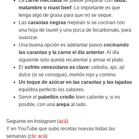
La
carne mechada
se puede preparar con
falda,
matambre o roast beef
. Lo importante es que
tenga algo de grasa para que no se seque.
Las
caraotas negras
mejoran si se cocinan con
una hoja de laurel y una pizca de bicarbonato, para
suavizar.
Una buena opción es adelantar pasos
cocinando
las caraotas y la carne el día anterior
. Al día
siguiente solo queda recalentar y armar el plato.
El
sofrito venezolano es clave
: cebolla, ajo, ají
dulce (si se consigue), morrón rojo y comino.
Un toque de azúcar en las caraotas y las tajadas
equilibra perfecto los sabores.
Servir el
pabellón criollo
bien caliente y, si es
posible, con una
arepa
al lado.
Seguime en Instagram (
acá
)
Y en YouTube que subo recetas nuevas todas las
semanas (
clic acá
)