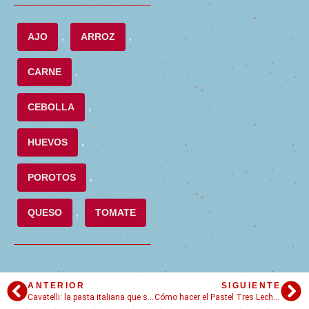
AJO
,
ARROZ
,
CARNE
,
CEBOLLA
,
HUEVOS
,
POROTOS
,
QUESO
,
TOMATE
ANTERIOR
SIGUIENTE
Cavatelli: la pasta italiana que se hace con las manos y se come con ganas
Cómo hacer el Pastel Tres Leches: Todos los trucos para que salga perfecto