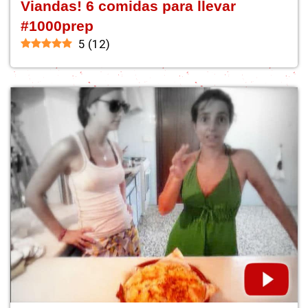
Viandas! 6 comidas para llevar
#1000prep
5
(
12
)