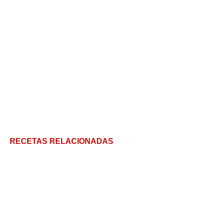
RECETAS RELACIONADAS
Historia de los huevos rotos con receta al estilo
Casa Lucio
Arrollado de Papa: un plato principal diferente y re