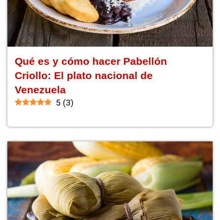
Qué es y cómo hacer Pabellón
Criollo: El plato nacional de
Venezuela
5
(
3
)