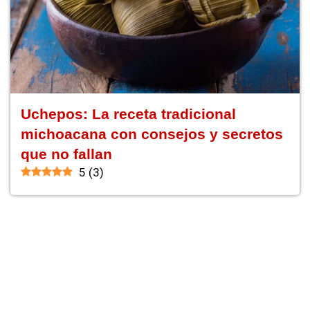
Uchepos: La receta tradicional
michoacana con consejos y secretos
que no fallan
5
(
3
)