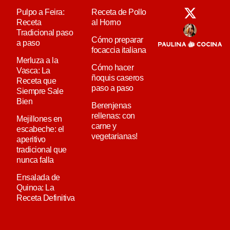
Pulpo a Feira:
Receta de Pollo
Receta
al Horno
Tradicional paso
Cómo preparar
a paso
focaccia italiana
Merluza a la
Cómo hacer
Vasca: La
ñoquis caseros
Receta que
paso a paso
Siempre Sale
Bien
Berenjenas
rellenas: con
Mejillones en
carne y
escabeche: el
vegetarianas!
aperitivo
tradicional que
nunca falla
Ensalada de
Quinoa: La
Receta Definitiva