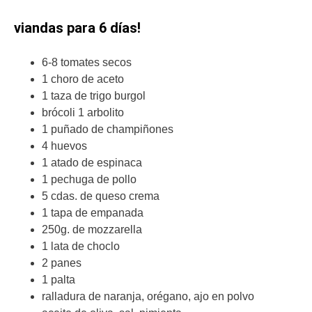
viandas para 6 días!
6-8 tomates secos
1 choro de aceto
1 taza de trigo burgol
brócoli 1 arbolito
1 puñado de champiñones
4 huevos
1 atado de espinaca
1 pechuga de pollo
5 cdas. de queso crema
1 tapa de empanada
250g. de mozzarella
1 lata de choclo
2 panes
1 palta
ralladura de naranja, orégano, ajo en polvo