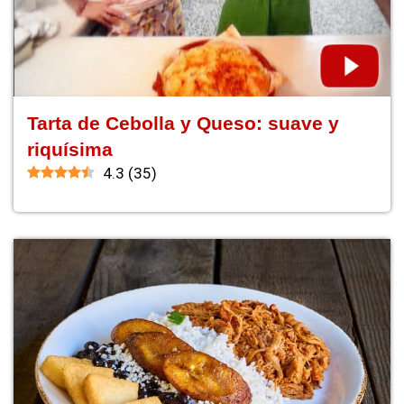
Tarta de Cebolla y Queso: suave y
riquísima
4.3
(
35
)