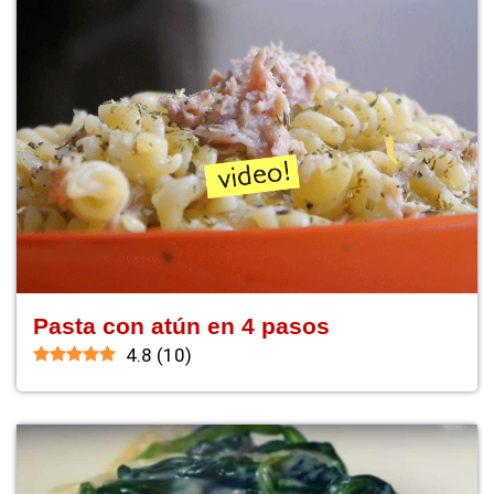
Pasta con atún en 4 pasos
4.8
(
10
)