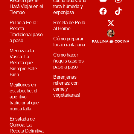
Receta que Te
cucharadas: una
Hará Viajar en el
torta húmeda y
Tiempo
esponjosa
Pulpo a Feira:
Receta de Pollo
Receta
al Horno
Tradicional paso
Cómo preparar
a paso
focaccia italiana
Merluza a la
Cómo hacer
Vasca: La
ñoquis caseros
Receta que
paso a paso
Siempre Sale
Bien
Berenjenas
rellenas: con
Mejillones en
carne y
escabeche: el
vegetarianas!
aperitivo
tradicional que
nunca falla
Ensalada de
Quinoa: La
Receta Definitiva