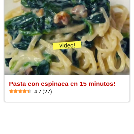
Pasta con espinaca en 15 minutos!
4.7
(
27
)