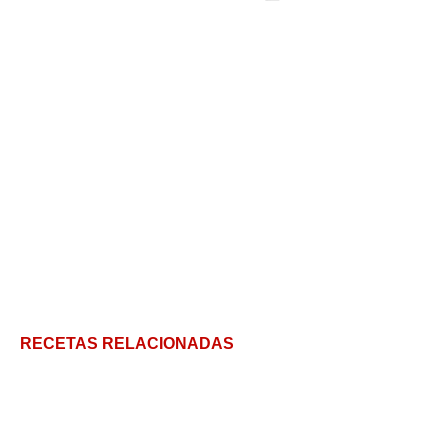
RECETAS RELACIONADAS
Un clásico italiano para deleitar el paladar:
macarrones con tomate