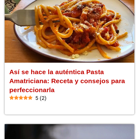
Así se hace la auténtica Pasta
Amatriciana: Receta y consejos para
perfeccionarla
5
(
2
)