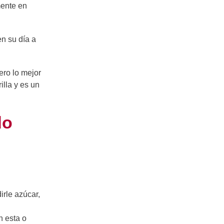
mente en
n su día a
ero lo mejor
lla y es un
do
irle azúcar,
n esta o