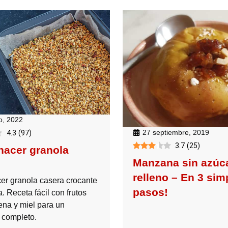
o, 2022
27 septiembre, 2019
4.3
(
97
)
3.7
(
25
)
acer granola
Manzana sin azúc
relleno – En 3 sim
r granola casera crocante
pasos!
a. Receta fácil con frutos
ena y miel para un
 completo.