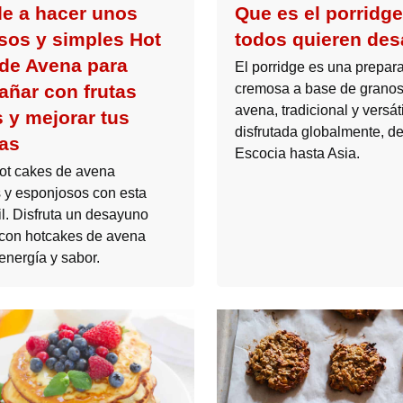
e a hacer unos
Que es el porridg
osos y simples Hot
todos quieren de
de Avena para
El porridge es una prepar
ñar con frutas
cremosa a base de grano
avena, tradicional y versáti
s y mejorar tus
disfrutada globalmente, d
as
Escocia hasta Asia.
ot cakes de avena
s y esponjosos con esta
il. Disfruta un desayuno
con hotcakes de avena
energía y sabor.