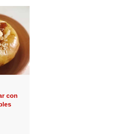
ar con
ples