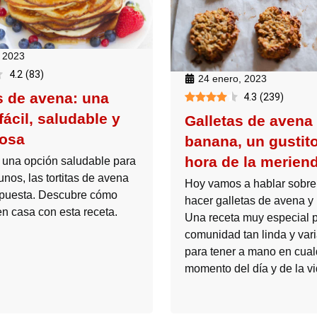
, 2023
4.2
(
83
)
24 enero, 2023
as de avena: una
4.3
(
239
)
fácil, saludable y
Galletas de avena
osa
banana, un gustito
hora de la merien
 una opción saludable para
nos, las tortitas de avena
Hoy vamos a hablar sobr
spuesta. Descubre cómo
hacer galletas de avena y
en casa con esta receta.
Una receta muy especial p
comunidad tan linda y vari
para tener a mano en cual
momento del día y de la vi