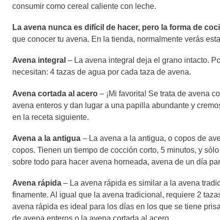
consumir como cereal caliente con leche.
La avena nunca es difícil de hacer, pero la forma de co
que conocer tu avena. En la tienda, normalmente verás est
Avena integral
– La avena integral deja el grano intacto. P
necesitan: 4 tazas de agua por cada taza de avena.
Avena cortada al acero
– ¡Mi favorita! Se trata de avena 
avena enteros y dan lugar a una papilla abundante y cremos
en la receta siguiente.
Avena a la antigua
– La avena a la antigua, o copos de av
copos. Tienen un tiempo de cocción corto, 5 minutos, y sólo
sobre todo para hacer avena horneada, avena de un día para
Avena rápida
– La avena rápida es similar a la avena tradi
finamente. Al igual que la avena tradicional, requiere 2 taz
avena rápida es ideal para los días en los que se tiene pr
de avena enteros o la avena cortada al acero.