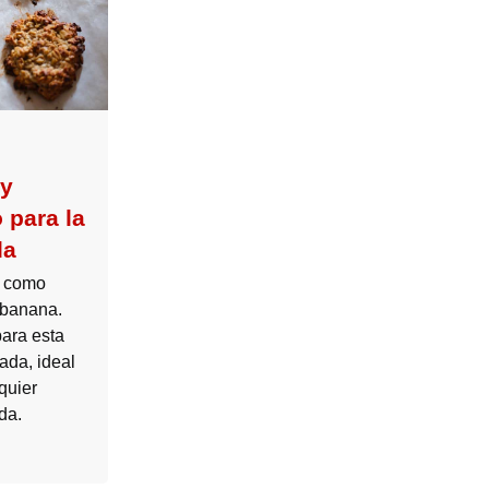
 y
 para la
da
e como
 banana.
ara esta
ada, ideal
quier
da.