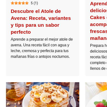
Aprend
5
(
1
)
delici
Descubre el Atole de
Cakes 
Avena: Receta, variantes
acompa
y tips para un sabor
fresca
perfecto
mañan
Aprende a preparar el mejor atole de
avena. Una receta fácil con agua y
Prepara h
leche, cremosa y perfecta para tus
delicioso
mañanas frías o antojos nocturnos.
receta fác
completo 
llenos de 