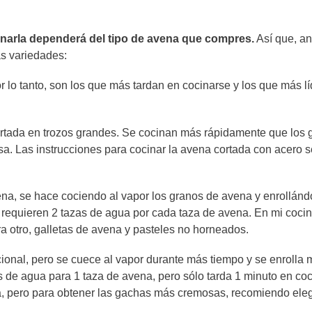
cinarla dependerá del tipo de avena que compres.
Así que, an
as variedades:
or lo tanto, son los que más tardan en cocinarse y los que más l
cortada en trozos grandes. Se cocinan más rápidamente que los 
a. Las instrucciones para cocinar la avena cortada con acero 
ena, se hace cociendo al vapor los granos de avena y enrollánd
 requieren 2 tazas de agua por cada taza de avena. En mi cocina,
 otro, galletas de avena y pasteles no horneados.
cional, pero se cuece al vapor durante más tiempo y se enrolla
as de agua para 1 taza de avena, pero sólo tarda 1 minuto en co
isa, pero para obtener las gachas más cremosas, recomiendo eleg