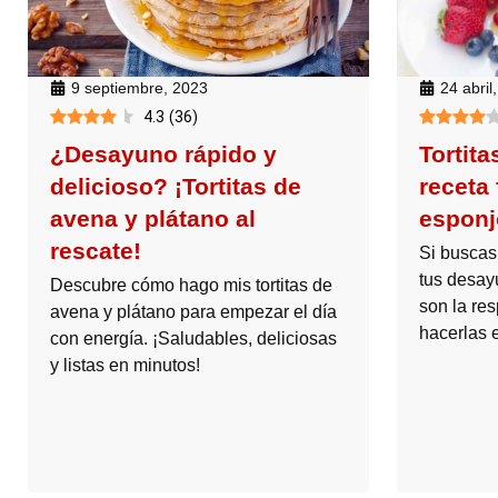
24 abril
9 septiembre, 2023
4.3
(
36
)
Tortit
¿Desayuno rápido y
receta 
delicioso? ¡Tortitas de
esponj
avena y plátano al
rescate!
Si buscas
tus desayu
Descubre cómo hago mis tortitas de
son la re
avena y plátano para empezar el día
hacerlas 
con energía. ¡Saludables, deliciosas
y listas en minutos!