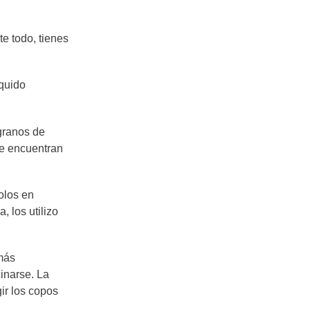
te todo, tienes
íquido
granos de
se encuentran
olos en
 los utilizo
 más
cinarse. La
ir los copos