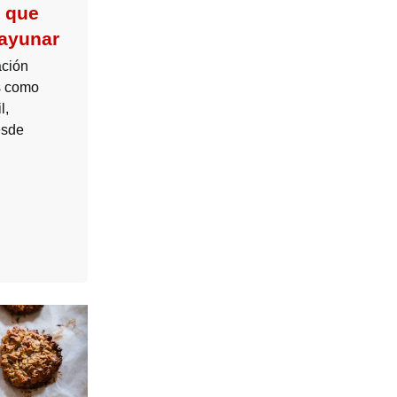
e que
sayunar
ación
s como
l,
esde