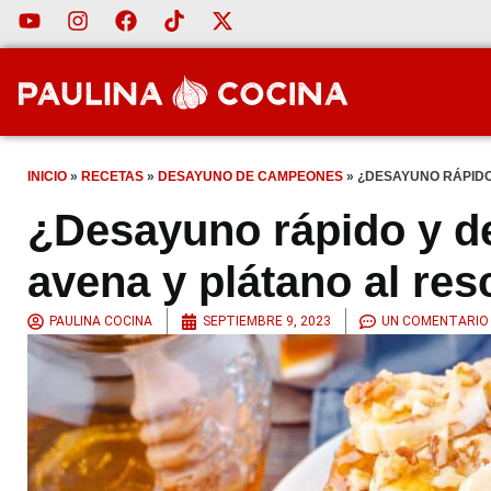
INICIO
»
RECETAS
»
DESAYUNO DE CAMPEONES
»
¿DESAYUNO RÁPIDO 
¿Desayuno rápido y del
avena y plátano al res
PAULINA COCINA
SEPTIEMBRE 9, 2023
UN COMENTARIO