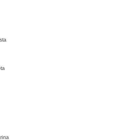
sta
eta
arina