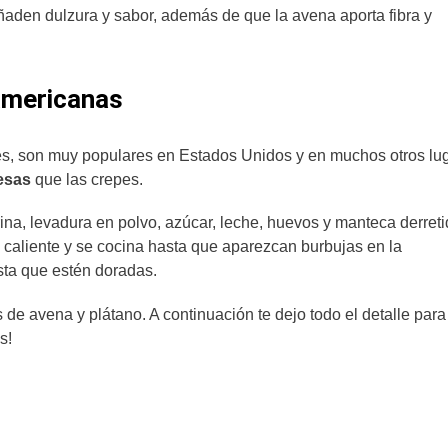
añaden dulzura y sabor, además de que la avena aporta fibra y
 americanas
s, son muy populares en Estados Unidos y en muchos otros lu
esas
que las crepes.
ina, levadura en polvo, azúcar, leche, huevos y manteca derret
n caliente y se cocina hasta que aparezcan burbujas en la
asta que estén doradas.
 de avena y plátano. A continuación te dejo todo el detalle par
s!