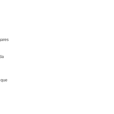
gares
ida
a que