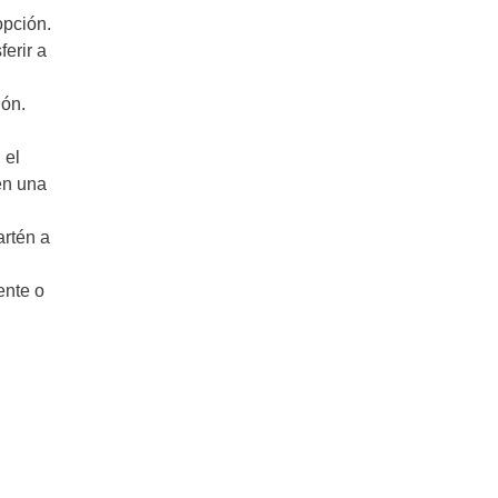
opción.
erir a
ión.
 el
en una
artén a
ente o