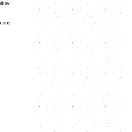
tirse
Huevos a la Mexicana: Un desayuno
colorido en 10 minutos
 unos
Smoothies: 20 recetas de la bebida
estrella a base de frutas
Que es el porridge que todos
quieren desayunar
Aprende a hacer unos deliciosos y
simples Hot Cakes de Avena para
acompañar con frutas frescas y
mejorar tus mañanas
Huevos Benedictinos: tus huevos
favoritos