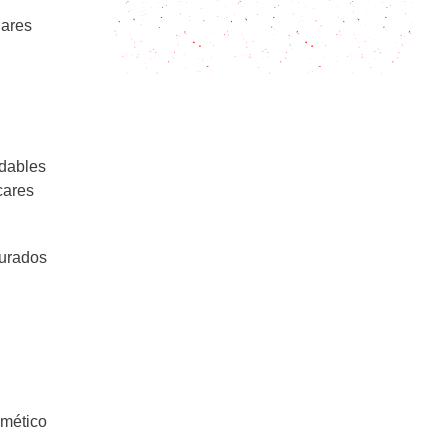
Cómo hacer huevos revueltos (¡y
lares
que queden bien!)
udables
cares
turados
rmético