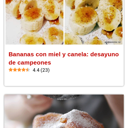
Bananas con miel y canela: desayuno
de campeones
4.4
(
23
)