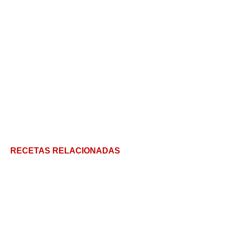
RECETAS RELACIONADAS
Alfajores santafesinos – caseros y ricos
Ganache de Chocolate: 5 pasos para la cobertura