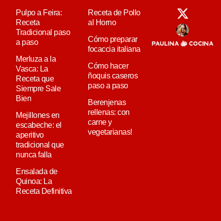
Pulpo a Feira:
Receta de Pollo
Receta
al Horno
Tradicional paso
Cómo preparar
a paso
focaccia italiana
Merluza a la
Cómo hacer
Vasca: La
ñoquis caseros
Receta que
paso a paso
Siempre Sale
Bien
Berenjenas
rellenas: con
Mejillones en
carne y
escabeche: el
vegetarianas!
aperitivo
tradicional que
nunca falla
Ensalada de
Quinoa: La
Receta Definitiva