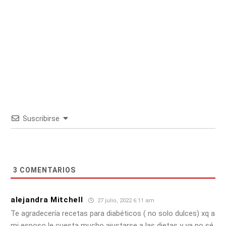
Suscribirse
3
COMENTARIOS
alejandra Mitchell
27 julio, 2022 6:11 am
Te agradecería recetas para diabéticos ( no solo dulces) xq a
mi esposo le cuesta mucho ajustarse a las dietas y ya no sé