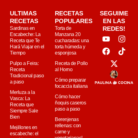
ULTIMAS
RECETAS
SEGUIME
RECETAS
POPULARES
EN LAS
REDES!
Sardinas en
Torta de
Escabeche: La
Manzana 20
Receta que Te
cucharadas: una
Hará Viajar en el
torta húmeda y
Tiempo
esponjosa
Pulpo a Feira:
Receta de Pollo
Receta
al Horno
Tradicional paso
Cómo preparar
a paso
focaccia italiana
Merluza a la
Cómo hacer
Vasca: La
ñoquis caseros
Receta que
paso a paso
Siempre Sale
Bien
Berenjenas
rellenas: con
Mejillones en
carne y
escabeche: el
vegetarianas!