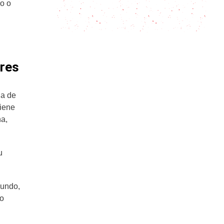
Mineras en pocos pasos: el sabor
o o
de Guanajuato
bres
la de
tiene
na,
u
mundo,
do