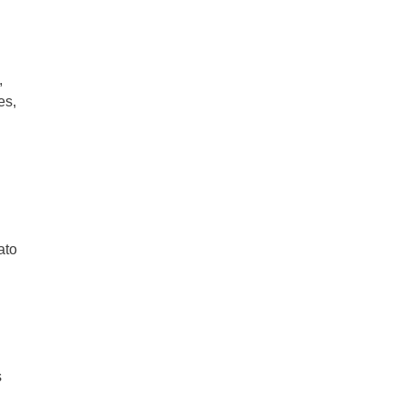
,
es,
ato
s