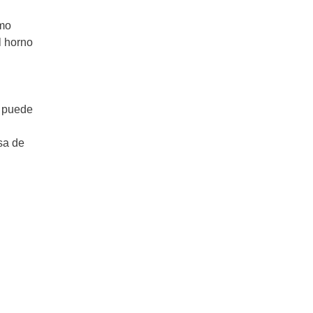
omo
l horno
o puede
sa de