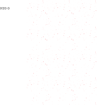
erzo o
Conejo al ajillo, más por menos
Umami: El sabor que está en
muchos alimentos y no lo sabías
Tu Menú Semanal Perfecto: La
Guía para un Plan de Comidas
Completo y Económico
Leche Dorada: la receta definitiva
de leche con cúrcuma, jengibre y
canela
Las mejores Donas Mega
Esponjosas
Receta tradicional de Enchiladas