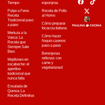
Tiempo
esponjosa
Pulpo a Feira:
Receta de Pollo
Receta
al Horno
Tradicional paso
Cómo preparar
a paso
focaccia italiana
Merluza a la
Cómo hacer
Vasca: La
ñoquis caseros
Receta que
paso a paso
Siempre Sale
Bien
Berenjenas
rellenas: con
Mejillones en
carne y
escabeche: el
vegetarianas!
aperitivo
tradicional que
nunca falla
Ensalada de
Quinoa: La
Receta Definitiva