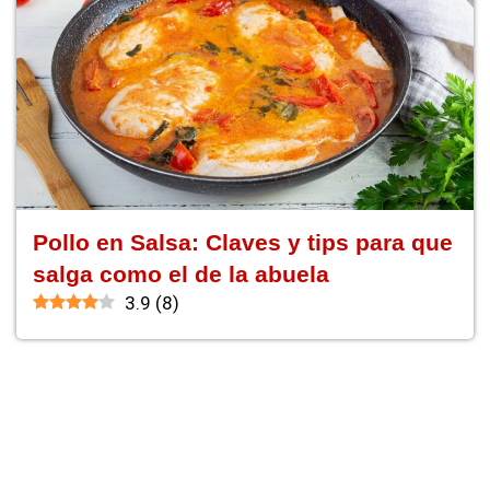
Pollo en Salsa: Claves y tips para que
salga como el de la abuela
3.9
(
8
)