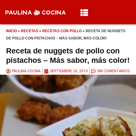
INICIO
»
RECETAS
»
RECETAS CON POLLO
»
RECETA DE NUGGETS
DE POLLO CON PISTACHOS – MÁS SABOR, MÁS COLOR!
Receta de nuggets de pollo con
pistachos – Más sabor, más color!
PAULINA COCINA
SEPTIEMBRE 26, 2019
SIN COMENTARIOS