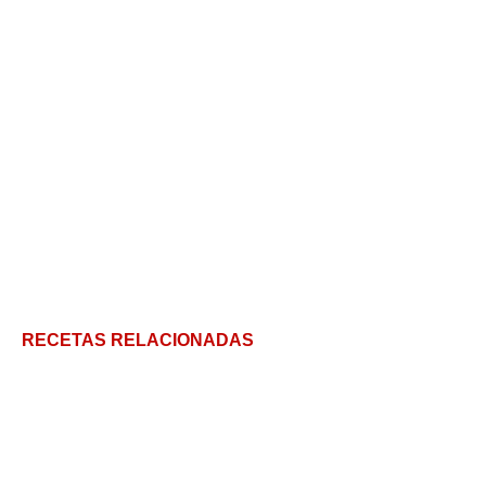
RECETAS RELACIONADAS
Pollo al chilindrón, una receta tradicional española
deliciosa y con historia