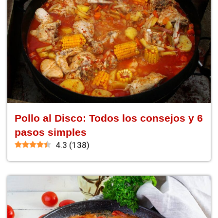
Pollo al Disco: Todos los consejos y 6
pasos simples
4.3
(
138
)