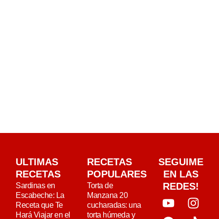
ULTIMAS
RECETAS
SEGUIME
RECETAS
POPULARES
EN LAS
REDES!
Sardinas en
Torta de
Escabeche: La
Manzana 20
Receta que Te
cucharadas: una
Hará Viajar en el
torta húmeda y