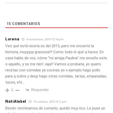
15
COMENTARIOS
Lorena
4 noviembre, 2019 12:18 pm
Veo qué está receta es del 2015, pero me encantó la
historia, muyyyyy graciosa!!! Como todo lo qué q haces. En
casa hablo de vos, cómo “mi amiga Paulina” me enseño esto
o aquello, y se me ríen! Jaja!! Vamos a probarla, yo quiero
recetas con comidas ya cocinas yo x ejemplo hago pollo
para q sobre y desp hago otras comidas, tartas, empanadas,
tucos, etc…
Responder
0
NatiAlabel
19 octubre, 2015 9:11 pm
Recién terminamos de comerlo, quedó muy rico. Le puse un