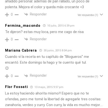
añadido personal: además de pan rallado, un poco de
polenta. Mejora el color y queda más crocante <3
Responder
0
Ver respuestas
(1)
Fermina_macondo
10 julio, 2015 6:39 pm
Te dijeron? estas muy loca, pero me cago de risa
Responder
0
Mariana Cabrera
30 junio, 2015 8:04 pm
Cuando vi la receta en tu capítulo de “Blogueros” me
encantó. Este domingo la hago y te cuento qué tul.
😉
Responder
0
Ver respuestas
(1)
Flor Fossati
13 mayo, 2015 9:57 pm
La estoy haciendo ahorita mismo!! Espero que no te
ofendas, pero me tomé la libertad de agregarle tres cositas:
zanahoria, verdeo y curry. Con curry, la vida es mucho mejor….