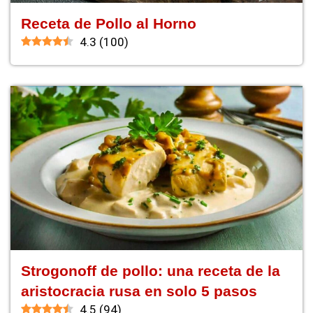
Receta de Pollo al Horno
4.3
(
100
)
Strogonoff de pollo: una receta de la
aristocracia rusa en solo 5 pasos
4.5
(
94
)