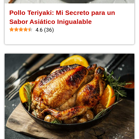
Pollo Teriyaki: Mi Secreto para un
Sabor Asiático Inigualable
4.6
(
36
)