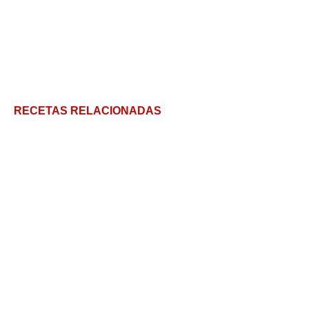
RECETAS RELACIONADAS
Muslitos de POLLO en salsa de maní: ¡súper fácil!
Pollo Rostizado y 5 guarniciones
Pollo al verdeo con crema liviana: reduce el tiempo
de siesta