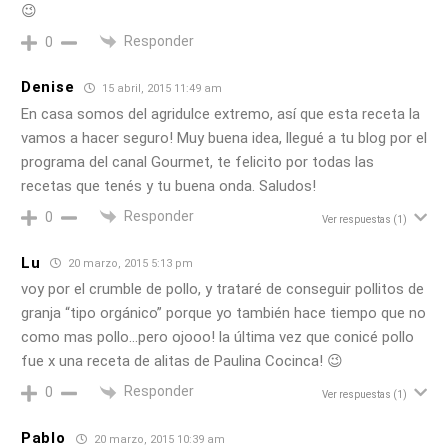
😉
Responder
0
Denise
15 abril, 2015 11:49 am
En casa somos del agridulce extremo, así que esta receta la
vamos a hacer seguro! Muy buena idea, llegué a tu blog por el
programa del canal Gourmet, te felicito por todas las
recetas que tenés y tu buena onda. Saludos!
Responder
0
Ver respuestas
(1)
Lu
20 marzo, 2015 5:13 pm
voy por el crumble de pollo, y trataré de conseguir pollitos de
granja “tipo orgánico” porque yo también hace tiempo que no
como mas pollo…pero ojooo! la última vez que conicé pollo
fue x una receta de alitas de Paulina Cocinca! 😉
Responder
0
Ver respuestas
(1)
Pablo
20 marzo, 2015 10:39 am