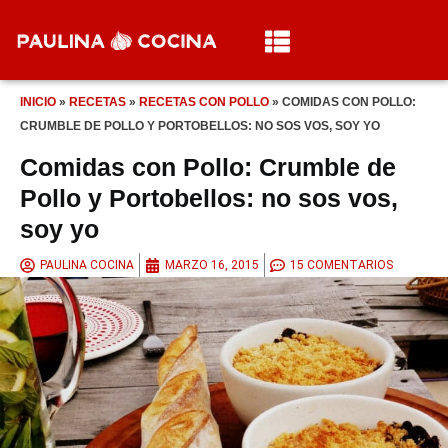
INICIO
»
RECETAS
»
RECETAS CON POLLO
»
COMIDAS CON POLLO:
CRUMBLE DE POLLO Y PORTOBELLOS: NO SOS VOS, SOY YO
Comidas con Pollo: Crumble de
Pollo y Portobellos: no sos vos,
soy yo
PAULINA COCINA
MARZO 16, 2015
15 COMENTARIOS