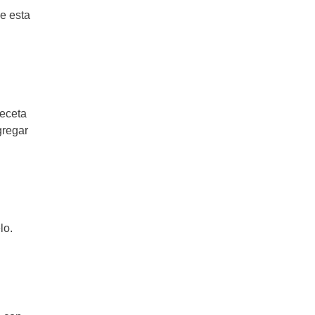
e esta
receta
gregar
lo.