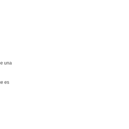
ne una
ue es