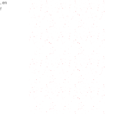
, en
!
El tejuino, una bebida
ancestralmente deliciosa
Legumbres: 7 trucos infalibles para
que no nos den gases
Los azulitos: ¿La bebida espirituosa
de Los Pitufos?
La increíble receta del
Cosmopolitan, el cóctel con más
glamour
12 recetas fáciles de tragos con
vodka para disfrutar