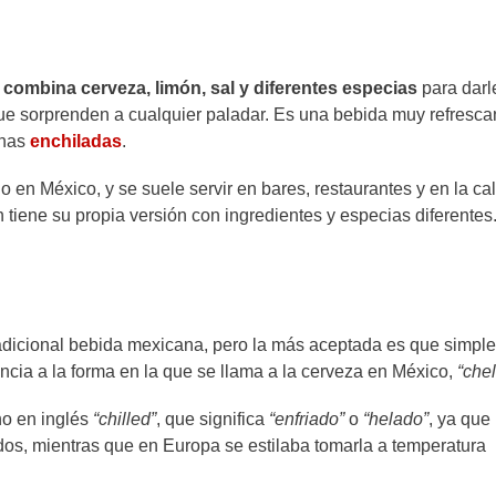
ombina cerveza, limón, sal y diferentes especias
para darl
que sorprenden a cualquier paladar. Es una bebida muy refrescan
nas
enchiladas
.
en México, y se suele servir en bares, restaurantes y en la cal
 tiene su propia versión con ingredientes y especias diferentes
tradicional bebida mexicana, pero la más aceptada es que simp
encia a la forma en la que se llama a la cerveza en México,
“chel
no en inglés
“chilled”
, que significa
“enfriado”
o
“helado”
, ya que 
dos, mientras que en Europa se estilaba tomarla a temperatura