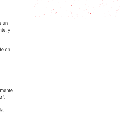
Martini Dry o Seco: un cocktail de
película
e un
te, y
le en
.
lemente
a”
.
la