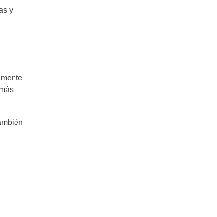
as y
almente
emás
También