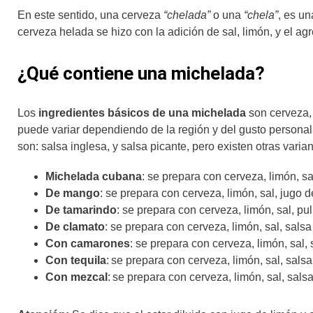
En este sentido, una cerveza
“chelada”
o una
“chela”
, es u
cerveza helada se hizo con la adición de sal, limón, y el a
¿Qué contiene una michelada?
Los
ingredientes básicos de una michelada
son cerveza, 
puede variar dependiendo de la región y del gusto persona
son: salsa inglesa, y salsa picante, pero existen otras varia
Michelada cubana
: se prepara con cerveza, limón, sa
De mango
: se prepara con cerveza, limón, sal, jugo 
De tamarindo
: se prepara con cerveza, limón, sal, pu
De clamato
: se prepara con cerveza, limón, sal, salsa
Con camarones
: se prepara con cerveza, limón, sal,
Con tequila
:
se prepara con cerveza, limón, sal, salsa 
Con mezcal
:
se prepara con cerveza, limón, sal, salsa