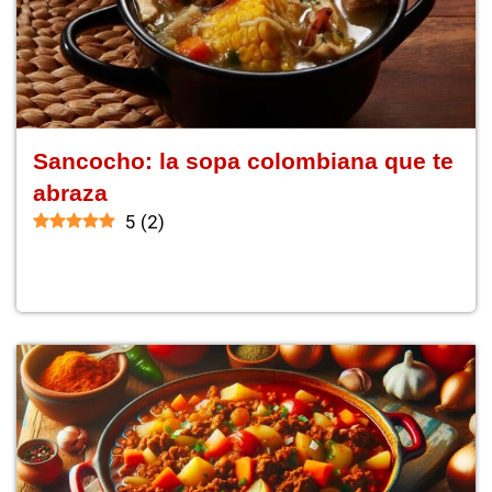
Sancocho: la sopa colombiana que te
abraza
5
(
2
)