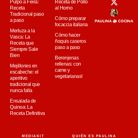
Pulpo a Feira:
Receta de Pollo
Receta
al Horno
Tradicional paso
Cómo preparar
a paso
focaccia italiana
Merluza a la
Cómo hacer
Vasca: La
ñoquis caseros
Receta que
paso a paso
Siempre Sale
Bien
Berenjenas
rellenas: con
Mejillones en
carne y
escabeche: el
vegetarianas!
aperitivo
tradicional que
nunca falla
Ensalada de
Quinoa: La
Receta Definitiva
MEDIAKIT
QUIÉN ES PAULINA