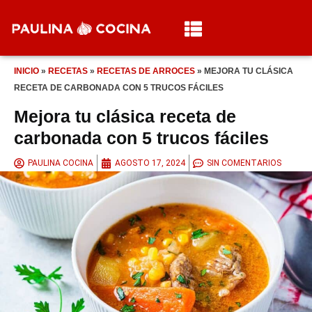
INICIO
»
RECETAS
»
RECETAS DE ARROCES
»
MEJORA TU CLÁSICA
RECETA DE CARBONADA CON 5 TRUCOS FÁCILES
Mejora tu clásica receta de
carbonada con 5 trucos fáciles
PAULINA COCINA
AGOSTO 17, 2024
SIN COMENTARIOS