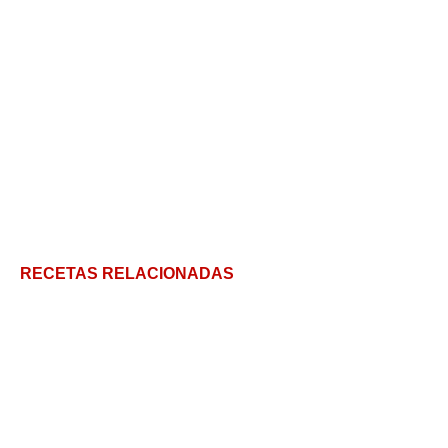
RECETAS RELACIONADAS
Reconfortantes pantrucas chilenas para hacer a la
familia
Cómo se hace el Cocido Montañés de la abuela