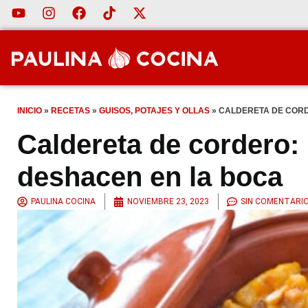
INICIO
»
RECETAS
»
GUISOS, POTAJES Y OLLAS
»
CALDERETA DE CORD
Caldereta de cordero:
deshacen en la boca
PAULINA COCINA
NOVIEMBRE 23, 2023
SIN COMENTARI