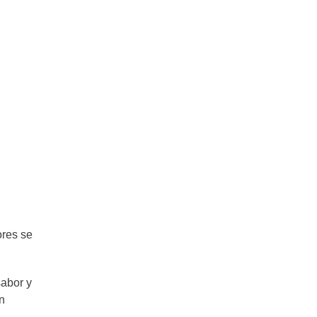
ores se
sabor y
n