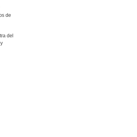
Reconfortantes pantrucas chilenas
para hacer a la familia
cos de
ra del
 y