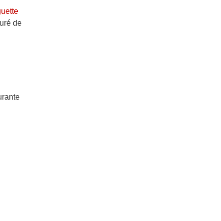
uette
puré de
urante