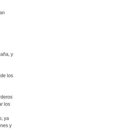
pan
paña, y
,
 de los
orderos
r los
o, ya
ones y