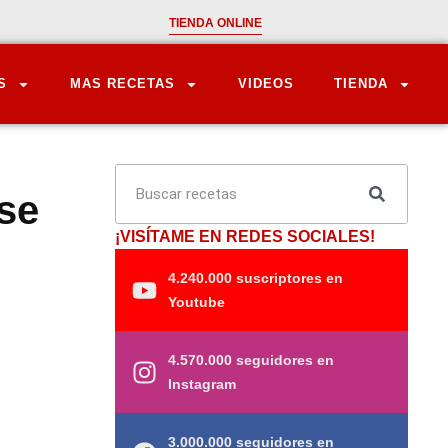
TIENDA ONLINE
S
MAS RECETAS
VIDEOS
TIENDA
 se
¡VISÍTAME EN REDES SOCIALES!
4.240.000 suscriptores en
Youtube
4.570.000 seguidores en
Instagram
3.000.000 seguidores en