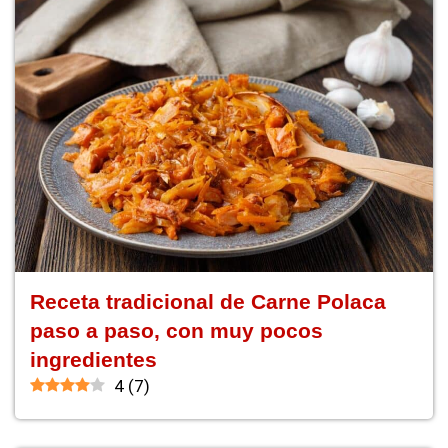
Receta tradicional de Carne Polaca
paso a paso, con muy pocos
ingredientes
4
(
7
)