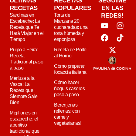
ULTIMAS
RECETAS
SEGUIME
RECETAS
POPULARES
EN LAS
REDES!
Sardinas en
Torta de
Escabeche: La
Manzana 20
Receta que Te
cucharadas: una
Hará Viajar en el
torta húmeda y
Tiempo
esponjosa
Pulpo a Feira:
Receta de Pollo
Receta
al Horno
Tradicional paso
Cómo preparar
a paso
focaccia italiana
Merluza a la
Cómo hacer
Vasca: La
ñoquis caseros
Receta que
paso a paso
Siempre Sale
Bien
Berenjenas
rellenas: con
Mejillones en
carne y
escabeche: el
vegetarianas!
aperitivo
tradicional que