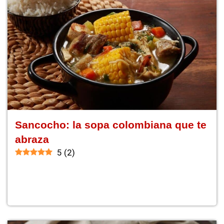
Sancocho: la sopa colombiana que te
abraza
5
(
2
)