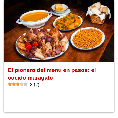
El pionero del menú en pasos: el
cocido maragato
3
(
2
)