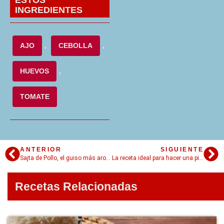
ESTOS
INGREDIENTES
AJO
,
CEBOLLA
,
HUEVOS
,
TOMATE
ANTERIOR
SIGUIENTE
Sajta de Pollo, el guiso más aromático de Bolivia
La receta ideal para hacer una picante y sabrosa Salsa Macha mexicana
Recetas Relacionadas