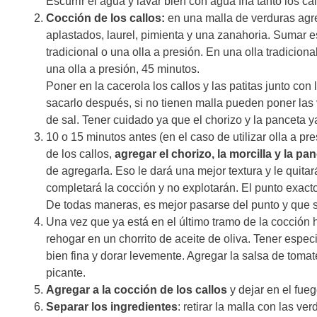
Escurrir el agua y lavar bien con agua fría tanto los cal
Cocción de los callos:
en una malla de verduras agre
aplastados, laurel, pimienta y una zanahoria. Sumar es
tradicional o una olla a presión. En una olla tradicion
una olla a presión, 45 minutos.
Poner en la cacerola los callos y las patitas junto co
sacarlo después, si no tienen malla pueden poner las 
de sal. Tener cuidado ya que el chorizo y la panceta y
10 o 15 minutos antes (en el caso de utilizar olla a pr
de los callos,
agregar el chorizo, la morcilla y la pa
de agregarla. Eso le dará una mejor textura y le quit
completará la cocción y no explotarán. El punto exacto
De todas maneras, es mejor pasarse del punto y que 
Una vez que ya está en el último tramo de la cocción
rehogar en un chorrito de aceite de oliva. Tener espec
bien fina y dorar levemente. Agregar la salsa de tomat
picante.
Agregar a la cocción de los callos
y dejar en el fueg
Separar los ingredientes
: retirar la malla con las ver