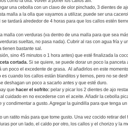
los como la olla. Volver a poner los callos allí.
gar una cebolla con un clavo de olor pinchado, 3 dientes de aj
ta malla a la olla que vayamos a utilizar, puede ser una cacero
al se tardará alrededor de 4 horas para que los callos estén tiern
n la malla con verduras (va dentro de una malla para que sea más
verduras sueltas, no pasa nada). Cubrir al ras con agua fría y u
a tienen bastante sal.
esión, sino 45 minutos o 1 hora antes) que esté finalizada la co
nceta cortada.
Si se quiere, se puede dorar un poco la panceta 
ará un poco el excedente de grasa. Al añadirlos en este moment
 es cuando los callos están blanditos y tiernos, pero no se des
se deshagan un poco a sacarlo antes y que esté duro.
 hay que
hacer el sofrito:
pelar y picar los 2 dientes de ajo resta
ial cuidado en no excederse con el aceite. Añadir la cebolla pi
e y condimentar a gusto. Agregar la guindilla para que tenga un
o un ratito más para que tome gusto. Una vez cocido retirar del 
duras por un lado, el caldo por otro, los callos y el chorizo y la m