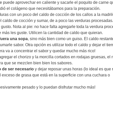
 se puede aprovechar en caliente y sacarle el poquito de carne q
ya dió el colágeno que necesitábamos para la preparación.
erduras con un poco del caldo de cocción de los callos a la madri
l caldo de cocción y sumar, de a poco las verduras procesadas
gusto. Nota al pie: no hace falta agregarle toda la verdura pro
 más les guste. Utilicen la cantidad de caldo que quieran.
 fuera una sopa
, sino más bien como un guiso. El caldo restante
arle sabor. Otra opción es utilizar todo el caldo y dejar el ti
ra va a concentrar el sabor y quedar mucho más rico!
regar el chorizo y la morcilla cortados en rodajas gruesas, el 
ra que se mezclen bien bien los sabores.
o de ser necesario
y dejar reposar unas horas (lo ideal es que
r el exceso de grasa que está en la superficie con una cuchara o
cesivamente pesado y lo puedan disfrutar mucho más!