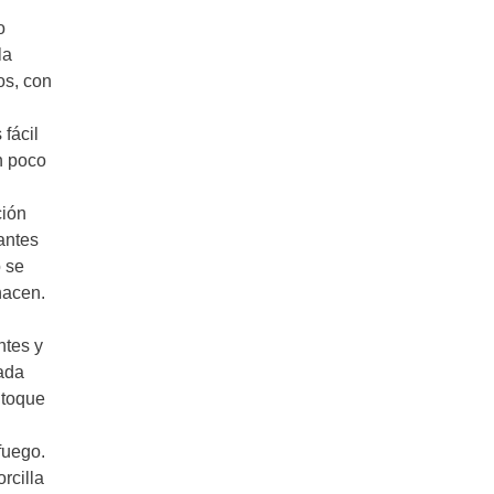
o
la
os, con
 fácil
n poco
cción
antes
o se
hacen.
ntes y
cada
 toque
fuego.
orcilla