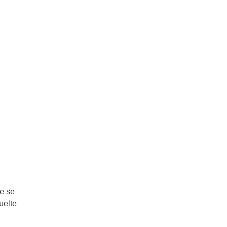
ue se
uelte