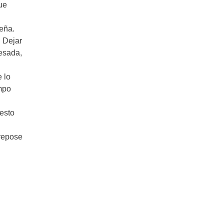
ue
leña.
. Dejar
cesada,
 lo
empo
resto
 repose